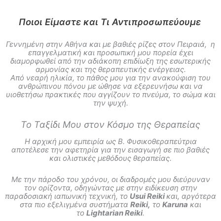
Ποιοι Είμαστε και Τι Αντιπροσωπεύουμε
Γεννημένη στην Αθήνα και με βαθιές ρίζες στον Πειραιά, η
επαγγελματική και προσωπική μου πορεία έχει
διαμορφωθεί από την αδιάκοπη επιδίωξη της εσωτερικής
αρμονίας και της θεραπευτικής ενέργειας.
Από νεαρή ηλικία, το πάθος μου για την ανακούφιση του
ανθρώπινου πόνου με ώθησε να εξερευνήσω και να
υιοθετήσω πρακτικές που αγγίζουν το πνεύμα, το σώμα και
την ψυχή.
Το Ταξίδι Μου στον Κόσμο της Θεραπείας
Η αρχική μου εμπειρία ως Β. Φυσικοθεραπεύτρια
αποτέλεσε την αφετηρία για την εισαγωγή σε πιο βαθιές
και ολιστικές μεθόδους θεραπείας.
Με την πάροδο του χρόνου, οι διαδρομές μου διεύρυναν
τον ορίζοντα, οδηγώντας με στην ειδίκευση στην
παραδοσιακή ιαπωνική τεχνική, το
Usui Reiki
και, αργότερα
στα πιο εξελιγμένα συστήματα
Reiki,
το
Karuna
και
το
Lightarian Reiki
.