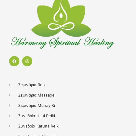
F
I
a
n
c
s
e
t
b
a
o
g
o
r
k
a
Σεμινάρια Reiki
m
Σεμινάρια Massage
Σεμινάρια Munay Ki
Συνεδρία Usui Reiki
Συνεδρία Karuna Reiki