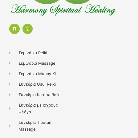
F
I
a
n
c
s
e
t
b
a
o
g
o
r
k
a
Σεμινάρια Reiki
m
Σεμινάρια Massage
Σεμινάρια Munay Ki
Συνεδρία Usui Reiki
Συνεδρία Karuna Reiki
Συνεδρία με Ιόχρους
Φλόγα
Συνεδρία Tibetan
Massage