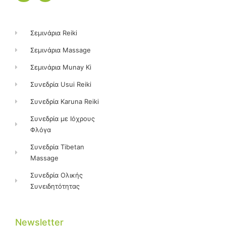
e
t
b
a
o
g
o
r
k
a
Σεμινάρια Reiki
m
Σεμινάρια Massage
Σεμινάρια Munay Ki
Συνεδρία Usui Reiki
Συνεδρία Karuna Reiki
Συνεδρία με Ιόχρους
Φλόγα
Συνεδρία Tibetan
Massage
Συνεδρία Ολικής
Συνειδητότητας
Newsletter