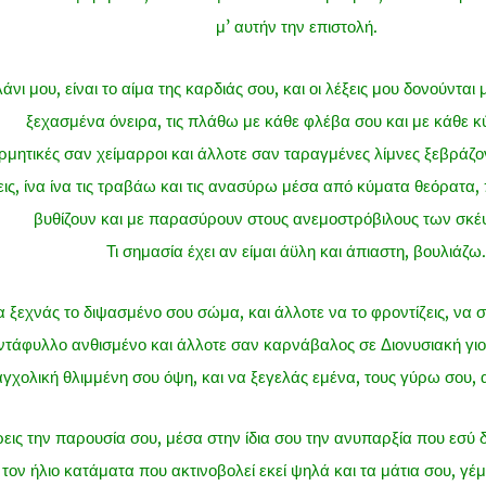
μ’ αυτήν την επιστολή.
άνι μου, είναι το αίμα της καρδιάς σου, και οι λέξεις μου δονούνται
ξεχασμένα όνειρα, τις πλάθω με κάθε φλέβα σου και με κάθε κ
ρμητικές σαν χείμαρροι και άλλοτε σαν ταραγμένες λίμνες ξεβράζ
ις, ίνα ίνα τις τραβάω και τις ανασύρω μέσα από κύματα θεόρατα,
βυθίζουν και με παρασύρουν στους ανεμοστρόβιλους των σκέ
Τι σημασία έχει αν είμαι άϋλη και άπιαστη, βουλιάζω.
ξεχνάς το διψασμένο σου σώμα, και άλλοτε να το φροντίζεις, να στ
ντάφυλλο ανθισμένο και άλλοτε σαν καρνάβαλος σε Διονυσιακή γιορ
γχολική θλιμμένη σου όψη, και να ξεγελάς εμένα, τους γύρω σου, α
εις την παρουσία σου, μέσα στην ίδια σου την ανυπαρξία που εσύ 
ς τον ήλιο κατάματα που ακτινοβολεί εκεί ψηλά και τα μάτια σου, 