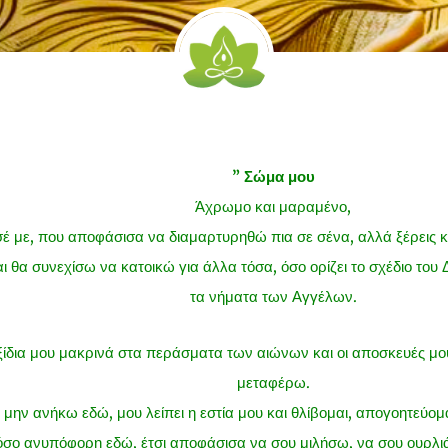
” Σώμα μου
Άχρωμο και μαραμένο,
 με, που αποφάσισα να διαμαρτυρηθώ πια σε σένα, αλλά ξέρεις 
αι θα συνεχίσω να κατοικώ για άλλα τόσα, όσο ορίζει το σχέδιο του
τα νήματα των Αγγέλων.
ξίδια μου μακρινά στα περάσματα των αιώνων και οι αποσκευές μο
μεταφέρω.
μην ανήκω εδώ, μου λείπει η εστία μου και θλίβομαι, απογοητεύομαι
όσο ανυπόφορη εδώ, έτσι αποφάσισα να σου μιλήσω, να σου ουρλ