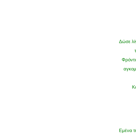
Δώσε λί
Φρόντι
αγκομ
Κ
Εμένα τ