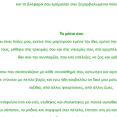
και τα βλέφαρά σου κρέμασαν σαν ξεχαρβαλωμένοι παλι
Τα μάτια σου
υ είναι πύλες μου, εκείνα που μαρτυρούν εμένα την ίδια, εμένα τ
 τους, χάθηκα στις τρικυμίες σου και στις νηνεμίες σου, στα αρχιπέ
ίδια σου την ανυπαρξία, που εσύ επέλεξες να ζεις και χά
 σου που σκοτεινιάζουν με κάθε συναίσθημά σου, κατώτερο και αρνητ
με ντύνουν με πέπλο βαρύ, και εγώ ήδη κουβαλάω τα δικά μου ματ
ταξίδια, από άλλες φουρτούνες, από άλλες ζωές.
ντάφυλλο έτσι και εσύ, ντύθηκες και στολίστηκες με πολλά αγκάθια
α σάπισαν, τα ρόδινα και πορφυρά σου πέταλα, έπεσαν στη γη σα