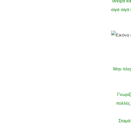
όνειρα κα
σιγά σιγά
Μην πληγ
Γνωρίζ
πολλές 
Σταμάτ