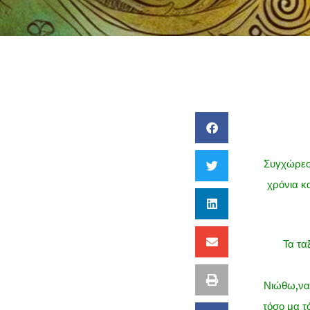
Συγχώρεσέ
χρόνια κ
Τα τα
Νιώθω,να 
τόσο μα τ