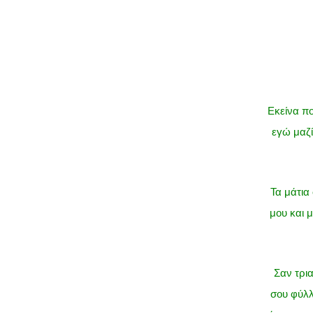
Εκείνα πο
εγώ μαζί
Τα μάτια
μου και 
Σαν τρια
σου φύλλ