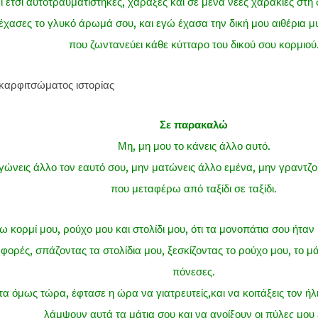
ι έτσι αυτοτραυματίστηκες, χάραξες και σε μένα νέες χαρακιές στ
 έχασες το γλυκό άρωμά σου, και εγώ έχασα την δική μου αιθέρια μυ
που ζωντανεύει κάθε κύτταρο του δικού σου κορμιού
Σε παρακαλώ
Μη, μη μου το κάνεις άλλο αυτό.
ώνεις άλλο τον εαυτό σου, μην ματώνεις άλλο εμένα, μην γραντζο
που μεταφέρω από ταξίδι σε ταξίδι.
ω κορμί μου, ρούχο μου και στολίδι μου, ότι τα μονοπάτια σου ήτα
φορές, σπάζοντας τα στολίδια μου, ξεσκίζοντας το ρούχο μου, το μ
πόνεσες.
α όμως τώρα, έφτασε η ώρα να γιατρευτείς,και να κοιτάξεις τον ήλ
λάμψουν αυτά τα μάτια σου και να ανοίξουν οι πύλες μου