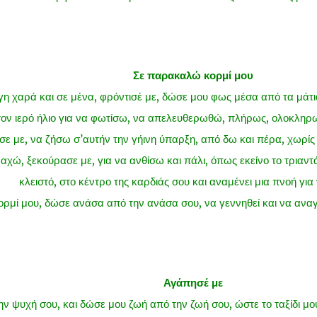
Σε παρακαλώ κορμί μου
γη χαρά και σε μένα, φρόντισέ με, δώσε μου φως μέσα από τα μάτι
τον ιερό ήλιο για να φωτίσω, να απελευθερωθώ, πλήρως, ολοκληρωτ
σε με, να ζήσω σ’αυτήν την γήινη ύπαρξη, από δω και πέρα, χωρί
αχώ, ξεκούρασε με, για να ανθίσω και πάλι, όπως εκείνο το τριαν
κλειστό, στο κέντρο της καρδιάς σου και αναμένει μια πνοή για 
ορμί μου, δώσε ανάσα από την ανάσα σου, να γεννηθεί και να ανα
Αγάπησέ με
ην ψυχή σου, και δώσε μου ζωή από την ζωή σου, ώστε το ταξίδι μο