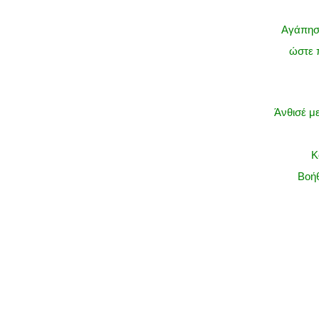
Αγάπησέ
ώστε 
Άνθισέ με
Κ
Βοήθ