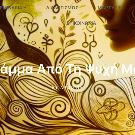
ΕΜΙΝΆΡΙΑ
ΔΙΑΛΟΓΙΣΜΌΣ
ΜΑΡΤΥΡΊΕΣ
ΕΠΙΚΟΙΝΩΝΊΑ
ράμμα Από Τη Ψυχή Μ
BY
ΑΡΜΟΝΊΑ