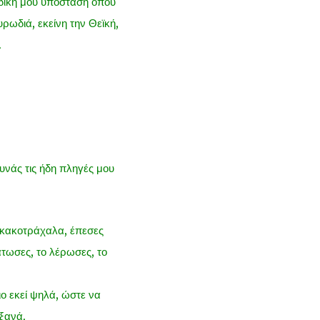
η δική μου υπόσταση όπου
ρωδιά, εκείνη την Θεϊκή,
.
υνάς τις ήδη πληγές μου
ν κακοτράχαλα, έπεσες
άτωσες, το λέρωσες, το
ιο εκεί ψηλά, ώστε να
 ξανά.