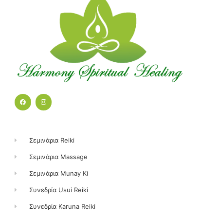
F
I
a
n
c
s
e
t
b
a
o
g
o
r
k
a
Σεμινάρια Reiki
m
Σεμινάρια Massage
Σεμινάρια Munay Ki
Συνεδρία Usui Reiki
Συνεδρία Karuna Reiki