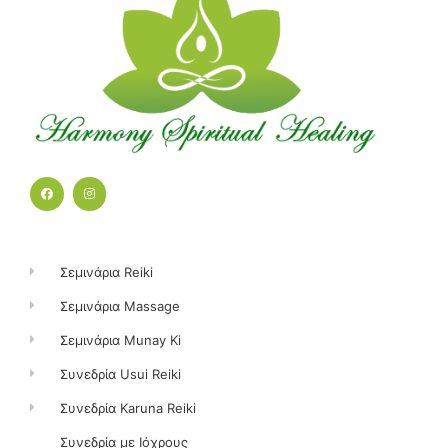
F
I
a
n
c
s
e
t
b
a
o
g
o
r
k
a
Σεμινάρια Reiki
m
Σεμινάρια Massage
Σεμινάρια Munay Ki
Συνεδρία Usui Reiki
Συνεδρία Karuna Reiki
Συνεδρία με Ιόχρους