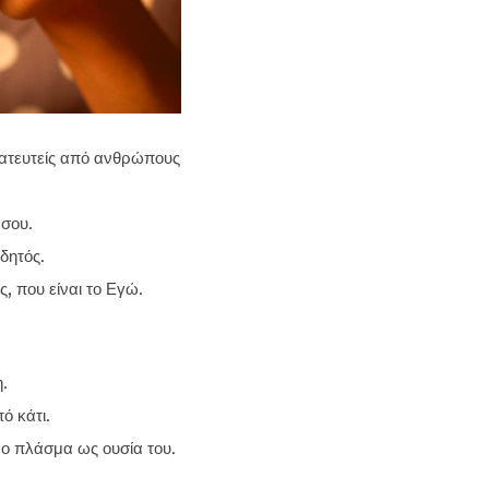
τατευτείς από ανθρώπους
 σου.
δητός.
, που είναι το Εγώ.
.
 κάτι.
νο πλάσμα ως ουσία του.