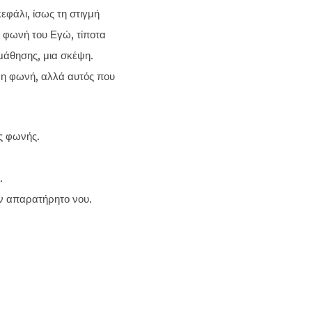
εφάλι, ίσως τη στιγμή
 η φωνή του Εγώ, τίποτα
άθησης, μια σκέψη.
ι η φωνή, αλλά αυτός που
ς φωνής.
.
ν απαρατήρητο νου.