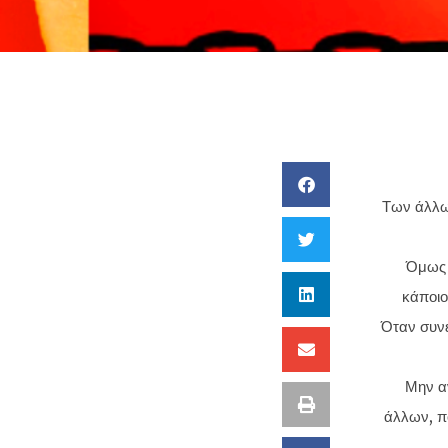
Των άλλων
Όμως 
κάποιο
Όταν συνε
Μην αν
άλλων, πο