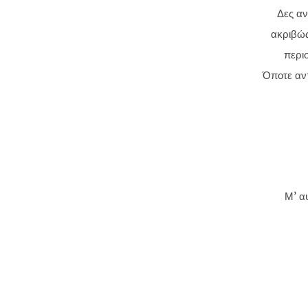
Δες αν
ακριβώς
περι
Όποτε αντ
Μ’ α