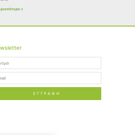
ερισσότερα »
wsletter
me
il
ΕΓΓΡΑΦΗ