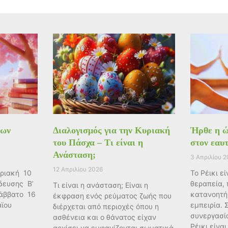
ίων
Διαλογισμός για την Κυριακή
Ήρθε η ώ
του Πάσχα – Τι είναι η
στον εαυ
Ανάσταση;
3 Απριλίου 
12 Απριλίου 2026
ριακή 10
Το Ρέικι ε
δευσης Β’
θεραπεία, 
Τι είναι η ανάσταση; Είναι η
άββατο 16
κατανοητή
έκφραση ενός ρεύματος ζωής που
ϊου
εμπειρία. 
διέρχεται από περιοχές όπου η
συνεργασία
ασθένεια και ο θάνατος είχαν
Ρέικι είνα
αρχίσει να εμφανίζονται σωματικά