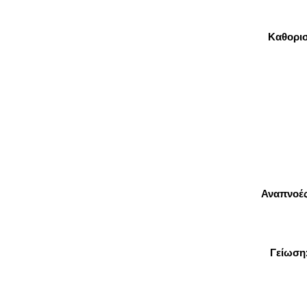
Καθορι
Αναπνοές
Γείωση