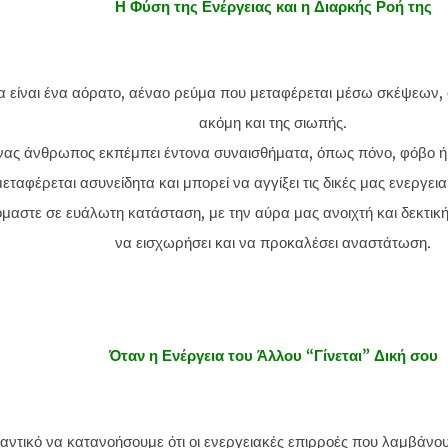
Η Φύση της Ενέργειας και η Διαρκής Ροή της
α είναι ένα αόρατο, αέναο ρεύμα που μεταφέρεται μέσω σκέψεων,
ακόμη και της σιωπής.
νας άνθρωπος εκπέμπει έντονα συναισθήματα, όπως πόνο, φόβο ή 
μεταφέρεται ασυνείδητα και μπορεί να αγγίξει τις δικές μας ενεργει
μαστε σε ευάλωτη κατάσταση, με την αύρα μας ανοιχτή και δεκτική
να εισχωρήσει και να προκαλέσει αναστάτωση.
Όταν η Ενέργεια του Άλλου “Γίνεται” Δική σου
μαντικό να κατανοήσουμε ότι οι ενεργειακές επιρροές που λαμβάνου