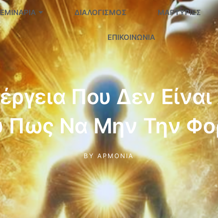
ΕΜΙΝΆΡΙΑ
ΔΙΑΛΟΓΙΣΜΌΣ
ΜΑΡΤΥΡΊΕΣ
ΕΠΙΚΟΙΝΩΝΊΑ
έργεια Που Δεν Είναι
υ Πως Να Μην Την Φο
BY
ΑΡΜΟΝΊΑ