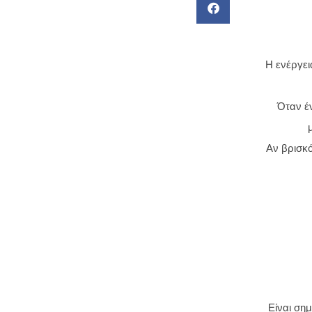
Η ενέργει
Όταν έ
Αν βρισκό
Είναι ση