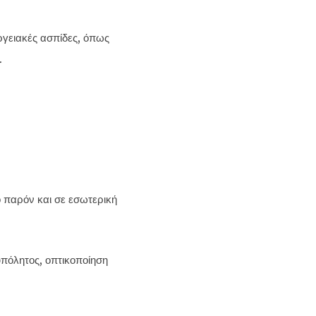
ργειακές ασπίδες, όπως
.
 παρόν και σε εσωτερική
πόλητος, οπτικοποίηση