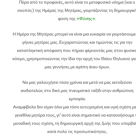
Πέρα ​​από το προφανές, αυτό είναι το μεταφυσικό νόημα (και ο
σκοπός) της Ημέρας της Μητέρας, γιορτάζοντας τη δημιουργικ
φύση της
«Φύσης».
Η Ημέρα της Μητέρας μπορεί να είναι μια ευκαιρία να γιορτάσουμε 
γήινες μητέρες μας. Ευχαριστώντας και τιμώντας τις για την
καταπληκτική απόφαση που πήραν φέρνοντάς μας στον φυσικ
κόσμο, χρησιμοποιώντας την ίδια την αρχή του Θείου Θηλυκού για
μας γεννήσει, με αγάπη άνευ όρων.
Να μας γαλουχήσει τόσα χρόνια και μετά να μας εκτοξεύσει
ανιδιοτελώς στο δικό μας πνευματικό ταξίδι στην ανθρώπινη
εμπειρία.
Αναμφίβολα δεν είχαν όλοι μια τόσο ευτυχισμένη και υγιή σχέση με
γενέθλια μητέρα τους, γι’ αυτό είναι σημαντικό να κατανοήσουμε 
μοναδική τους σχέση, τη δημιουργική αρχή της ζωής που υπερβαί
κατά πολύ τις προσωπικότητες.