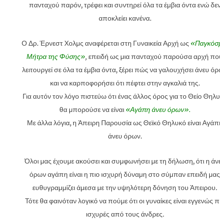
πανταχού παρόν, τρέφει και συντηρεί όλα τα έμβια όντα ενώ δε
αποκλείει κανένα.
Ο Δρ. Έρνεστ Χολμς αναφέρεται στη Γυναικεία Αρχή ως
«Παγκόσ
Μήτρα της Φύσης»
,
επειδή ως μια πανταχού παρούσα αρχή πο
λειτουργεί σε όλα τα έμβια όντα, ξέρει πώς να γαλουχήσει άνευ ό
και να καρποφορήσει ότι πέφτει στην αγκαλιά της.
Για αυτόν τον λόγο πιστεύω ότι ένας άλλος όρος για το Θείο Θηλ
θα μπορούσε να είναι
«Αγάπη άνευ όρων».
Με άλλα λόγια, η Άπειρη Παρουσία ως Θεϊκό Θηλυκό είναι Αγάπ
άνευ όρων.
Όλοι μας έχουμε ακούσει και συμφωνήσει με τη δήλωση, ότι η άν
όρων αγάπη είναι η πιο ισχυρή δύναμη στο σύμπαν επειδή μας
ευθυγραμμίζει άμεσα με την υψηλότερη δόνηση του Άπειρου.
Τότε θα φαινόταν λογικό να πούμε ότι οι γυναίκες είναι εγγενώς π
ισχυρές από τους άνδρες.