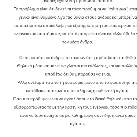
άνδρες έχουν ίση πρόσβαση σε αυτό.
Το πρόβλημα είναι ότι δεν είναι τόσο πρόθυμοι να
“πάνε εκεί”,
επε
γενικά είναι θαμμένο λίγο πιο βαθιά στους άνδρες και μπορεί να
απαιτεί κάποια αποκάλυψη και εξισορρόπηση του εσωτερικού το
ενεργειακού συστήματος και αυτό μπορεί να είναι εντελώς άβολο 
τον μέσο άνδρα.
Οι περισσότεροι άνδρες πιστεύουν ότι η πρόσβαση στο Θεϊκό
Θηλυκό μέσα, σημαίνει να γίνεσαι πιο ευάλωτος, και για πολλού
υποθέτω ότι θα μπορούσε να είναι.
Αλλά ανεξάρτητα από τη δυσφορία, μόνο υπό το φως αυτής τη
ευπάθειας αποκαλύπτεται πλήρως η αυθεντική αγάπη.
Όσο πιο πρόθυμοι είναι να αγκαλιάσουν το Θεϊκό Θηλυκό μέσα το
εξισορροπώντας το με την αρσενική τους ενέργεια, τόσο πιο πιθ
είναι να ζουν ανοιχτά σε μια καθημερινή συνείδηση ​​άνευ όρων
αγάπης.