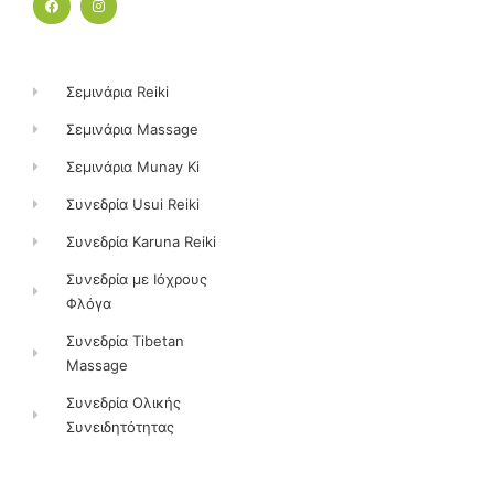
a
n
c
s
e
t
b
a
o
g
o
r
k
a
Σεμινάρια Reiki
m
Σεμινάρια Massage
Σεμινάρια Munay Ki
Συνεδρία Usui Reiki
Συνεδρία Karuna Reiki
Συνεδρία με Ιόχρους
Φλόγα
Συνεδρία Tibetan
Massage
Συνεδρία Ολικής
Συνειδητότητας