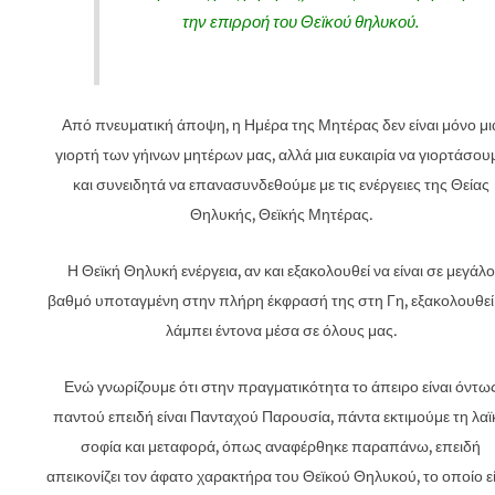
την επιρροή του Θεϊκού θηλυκού.
Από πνευματική άποψη, η Ημέρα της Μητέρας δεν είναι μόνο μι
γιορτή των γήινων μητέρων μας, αλλά μια ευκαιρία να γιορτάσου
και συνειδητά να επανασυνδεθούμε με τις ενέργειες της Θείας
Θηλυκής, Θεϊκής Μητέρας.
Η Θεϊκή Θηλυκή ενέργεια, αν και εξακολουθεί να είναι σε μεγάλο
βαθμό υποταγμένη στην πλήρη έκφρασή της στη Γη, εξακολουθεί
λάμπει έντονα μέσα σε όλους μας.
Ενώ γνωρίζουμε ότι στην πραγματικότητα το άπειρο είναι όντω
παντού επειδή είναι Πανταχού Παρουσία, πάντα εκτιμούμε τη λαϊ
σοφία και μεταφορά, όπως αναφέρθηκε παραπάνω, επειδή
απεικονίζει τον άφατο χαρακτήρα του Θεϊκού Θηλυκού, το οποίο εί