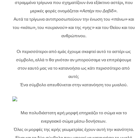
στραμμένα τρίγωνα που σχηματίζουν ένα εξάκτινο αστέρι, που
μερικές φορές ονομάζεται
«Αστέρι του Δαβίδ»
.
Αυτά τα τρίγωνα αντιπροσωπεύουν την ένωση του
«πάνω»
και
του
«κάτω»
, του «
ουρανού
» και της
«γης»
και του Θείου και του
ανθρώπινου.
Οι περισσότεροι από εμάς έχουμε σκεφτεί αυτό το αστέρι ως
σύμβολο, αλλά τι θα γινόταν αν μπορούσαμε να επιτρέψουμε
στον εαυτό μας να το κατανοήσει ως κάτι περισσότερο από
αυτό;
Ένα σύμβολο απευθύνεται στην κατανόηση του μυαλού.
Μια πολυδιάστατη ιερή μορφή επηρεάζει το σώμα και το
ενεργειακό σώμα μέσω δονήσεων.
Όλες οι μορφές της ιερής γεωμετρίας έχουν αυτή την ικανότητα.
Είναι και τα δύο σύμβολα που μπορεί να κατανοήσει το μυαλό