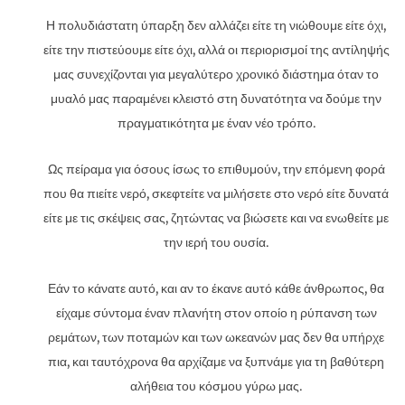
Η πολυδιάστατη ύπαρξη δεν αλλάζει είτε τη νιώθουμε είτε όχι,
είτε την πιστεύουμε είτε όχι, αλλά οι περιορισμοί της αντίληψής
μας συνεχίζονται για μεγαλύτερο χρονικό διάστημα όταν το
μυαλό μας παραμένει κλειστό στη δυνατότητα να δούμε την
πραγματικότητα με έναν νέο τρόπο.
Ως πείραμα για όσους ίσως το επιθυμούν, την επόμενη φορά
που θα πιείτε νερό, σκεφτείτε να μιλήσετε στο νερό είτε δυνατά
είτε με τις σκέψεις σας, ζητώντας να βιώσετε και να ενωθείτε με
την ιερή του ουσία.
Εάν το κάνατε αυτό, και αν το έκανε αυτό κάθε άνθρωπος, θα
είχαμε σύντομα έναν πλανήτη στον οποίο η ρύπανση των
ρεμάτων, των ποταμών και των ωκεανών μας δεν θα υπήρχε
πια, και ταυτόχρονα θα αρχίζαμε να ξυπνάμε για τη βαθύτερη
αλήθεια του κόσμου γύρω μας.