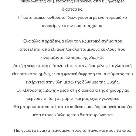
διευκολυντής και μεταδότης ενεργειών από υψηλότερες
διαστάσεις.
Γι’ αυτό μερικοί άνθρωποι διαλογίζονται με ένα πυραμιδικό
αντικείμενο στον ιερό τους χώρο.
Ένα άλλο παράδειγμα είναι το γεωμετρικό σχήμα που
αποτελείται από έξι αλληλοκαλυπτόμενους κύκλους που
ονομάζονται
«Σπόροι της Ζωής».
Αυτή η γεωμετρική διάταξη, είτε είναι σχεδιασμένη, είτε γλυπτική
είτε οπτικοποιημένη, είναι η φυσική έκφραση του πνεύματος που
εισέρχεται στην ύλη μέσω της δύναμης της ψυχής.
Οι
«Σπόροι της Ζωής»
μέσα στη διαδικασία της δημιουργίας
φέρνουν τη ζωή σε μορφή και μας έχουν γεννήσει.
Θα μπορούσατε να πείτε ότι ο καθένας μας δημιουργείται και ζει
μέσα στους κύκλους που διασταυρώνονται.
Πιο γνωστά είναι τα τεμνόμενα προς τα πάνω και προς τα κάτω