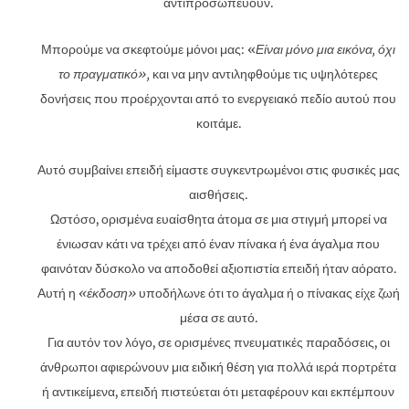
αντιπροσωπεύουν.
Μπορούμε να σκεφτούμε μόνοι μας: «
Είναι μόνο μια εικόνα, όχι
το πραγματικό»,
και να μην αντιληφθούμε τις υψηλότερες
δονήσεις που προέρχονται από το ενεργειακό πεδίο αυτού που
κοιτάμε.
Αυτό συμβαίνει επειδή είμαστε συγκεντρωμένοι στις φυσικές μας
αισθήσεις.
Ωστόσο, ορισμένα ευαίσθητα άτομα σε μια στιγμή μπορεί να
ένιωσαν κάτι να τρέχει από έναν πίνακα ή ένα άγαλμα που
φαινόταν δύσκολο να αποδοθεί αξιοπιστία επειδή ήταν αόρατο.
Αυτή η
«έκδοση»
υποδήλωνε ότι το άγαλμα ή ο πίνακας είχε ζωή
μέσα σε αυτό.
Για αυτόν τον λόγο, σε ορισμένες πνευματικές παραδόσεις, οι
άνθρωποι αφιερώνουν μια ειδική θέση για πολλά ιερά πορτρέτα
ή αντικείμενα, επειδή πιστεύεται ότι μεταφέρουν και εκπέμπουν