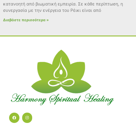
κατανοητή από βιωματική εμπειρία. Σε κάθε περίπτωση, η
συνεργασία με την ενέργεια του Ρέικι είναι από
Διαβάστε περισσότερα »
F
I
a
n
c
s
e
t
b
a
o
g
o
r