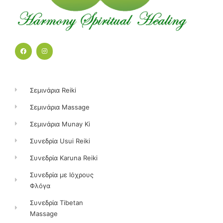
F
I
a
n
c
s
e
t
b
a
o
g
o
r
k
a
Σεμινάρια Reiki
m
Σεμινάρια Massage
Σεμινάρια Munay Ki
Συνεδρία Usui Reiki
Συνεδρία Karuna Reiki
Συνεδρία με Ιόχρους
Φλόγα
Συνεδρία Tibetan
Massage