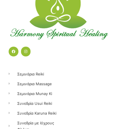
F
I
a
n
c
s
e
t
b
a
o
g
o
r
k
a
Σεμινάρια Reiki
m
Σεμινάρια Massage
Σεμινάρια Munay Ki
Συνεδρία Usui Reiki
Συνεδρία Karuna Reiki
Συνεδρία με Ιόχρους