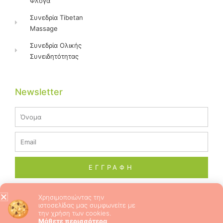
Φλόγα
Συνεδρία Tibetan
Massage
Συνεδρία Ολικής
Συνειδητότητας
Newsletter
Name
Email
ΕΓΓΡΑΦΗ
Χρησιμοποιώντας την
ιστοσελίδας μας συμφωνείτε με
© 2026 ALL RIGHTS RESERVED​
την χρήση των cookies.
Μάθετε περισσότερα