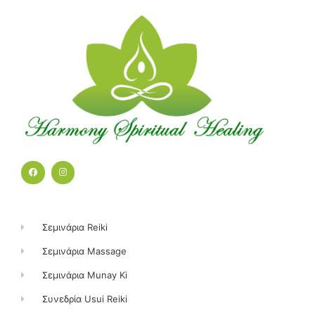
F
I
a
n
c
s
e
t
b
a
o
g
o
r
k
a
Σεμινάρια Reiki
m
Σεμινάρια Massage
Σεμινάρια Munay Ki
Συνεδρία Usui Reiki