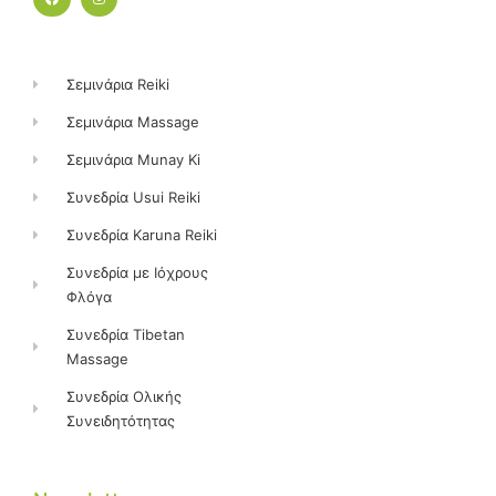
c
s
e
t
b
a
o
g
o
r
k
a
Σεμινάρια Reiki
m
Σεμινάρια Massage
Σεμινάρια Munay Ki
Συνεδρία Usui Reiki
Συνεδρία Karuna Reiki
Συνεδρία με Ιόχρους
Φλόγα
Συνεδρία Tibetan
Massage
Συνεδρία Ολικής
Συνειδητότητας