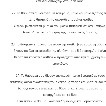
επεκτείνοντας την στους άλλους.
22. Τα θαύματα συνδέονται με τον φόβο, μόνο και μόνο εξαιτίας τ
πεποίθησης ότι το σκοτάδι μπορεί να κρύβει.
Ότι δεν βλέπουν τα φυσικά σου μάτια πιστεύεις ότι δεν υπάρχει
Αυτό οδηγεί στην άρνηση της πνευματικής όρασης.
23. Τα θαύματα επανατοποθετούν την αντίληψη σε σωστή βάση κ
δίνουν σε όλα τα επίπεδα την αληθινή τους διάσταση. Αυτό είνα
θεραπευτικό γιατί η ασθένεια προέρχεται από την σύγχυση τω
επιπέδων.
24. Τα θαύματα σου δίνουν την ικανότητα να θεραπεύεις τους
ασθενείς και να ανασταίνεις τους νεκρούς επειδή εσύ είσαι αυτός 
έφτιαξε την ασθένεια και τον θάνατο, και έτσι μπορείς να τα
καταργήσεις και τα δύο.
Εσύ είσαι ένα θαύμα, ικανό να δημιουργεί καθ’ ομοίωσιν του