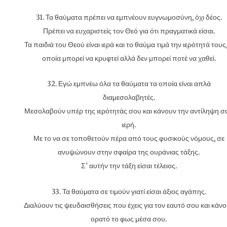
31. Τα θαύματα πρέπει να εμπνέουν ευγνωμοσύνη, όχι δέος.
Πρέπει να ευχαριστείς τον Θεό για ότι πραγματικά είσαι.
Τα παιδιά του Θεού είναι ιερά και το θαύμα τιμά την ιερότητά τους,
οποία μπορεί να κρυφτεί αλλά δεν μπορεί ποτέ να χαθεί.
32. Εγώ εμπνέω όλα τα θαύματα τα οποία είναι απλά
διαμεσολαβητές.
Μεσολαβούν υπέρ της ιερότητάς σου και κάνουν την αντίληψη σ
ιερή.
Με το να σε τοποθετούν πέρα από τους φυσικούς νόμους, σε
ανυψώνουν στην σφαίρα της ουράνιας τάξης.
Σ’ αυτήν την τάξη είσαι τέλειος.
33. Τα θαύματα σε τιμούν γιατί είσαι άξιος αγάπης.
Διαλύουν τις ψευδαισθήσεις που έχεις για τον εαυτό σου και κάν
ορατό το φως μέσα σου.