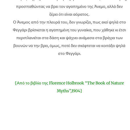
προσπαθώντας να βρει τον αγαπημένο της Άνεμο, αλλά δεν
ξέρει ότι είναι αόρατος.
Ο Άνεμος από την πλευρά του, δεν γνωρίζει, πως εκεί ψηλά στο
Φεγγάρι βρίσκεται η αγαπημένη του γυναίκα, που χάθηκε κι έτσι
περιπλανιέται στα δάση και ψάχνει ανάμεσα στα βράχια των
βουνών να την βρει, όμως, ποτέ δεν σκέφτεται να κοιτάξει ψηλά
στο Φεγγάρι.
{Από το βιβλίο της Florence Holbrook “The Book of Nature
Myths”,1904}