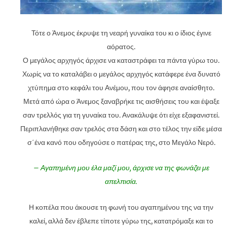
Τότε ο Άνεμος έκρυψε τη νεαρή γυναίκα του κι ο ίδιος έγινε
αόρατος.
Ο μεγάλος αρχηγός άρχισε να καταστράφει τα πάντα γύρω του.
Χωρίς να το καταλάβει ο μεγάλος αρχηγός κατάφερε ένα δυνατό
χτύπημα στο κεφάλι του Ανέμου, που τον άφησε αναίσθητο.
Μετά από ώρα ο Άνεμος ξαναβρήκε τις αισθήσεις του και έψαξε
σαν τρελλός για τη γυναίκα του. Ανακάλυψε ότι είχε εξαφανιστεί.
Περιπλανήθηκε σαν τρελός στα δάση και στο τέλος την είδε μέσα
σ΄ένα κανό που οδηγούσε ο πατέρας της, στο Μεγάλο Νερό.
– Αγαπημένη μου έλα μαζί μου, άρχισε να της φωνάζει με
απελπισία.
Η κοπέλα που άκουσε τη φωνή του αγαπημένου της να την
καλεί, αλλά δεν έβλεπε τίποτε γύρω της, κατατρόμαξε και το