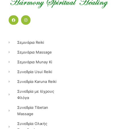
F
I
a
n
c
s
e
t
b
a
o
g
o
r
k
a
Σεμινάρια Reiki
m
Σεμινάρια Massage
Σεμινάρια Munay Ki
Συνεδρία Usui Reiki
Συνεδρία Karuna Reiki
Συνεδρία με Ιόχρους
Φλόγα
Συνεδρία Tibetan
Massage
Συνεδρία Ολικής