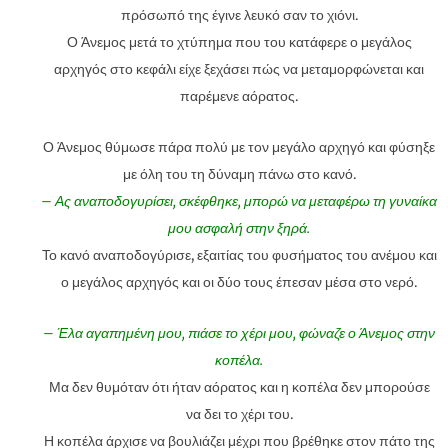
πρόσωπό της έγινε λευκό σαν το χιόνι.
Ο Άνεμος μετά το χτύπημα που του κατάφερε ο μεγάλος
αρχηγός στο κεφάλι είχε ξεχάσει πώς να μεταμορφώνεται και
παρέμενε αόρατος.
Ο Άνεμος θύμωσε πάρα πολύ με τον μεγάλο αρχηγό και φύσηξε
με όλη του τη δύναμη πάνω στο κανό.
– Ας αναποδογυρίσει, σκέφθηκε, μπορώ να μεταφέρω τη γυναίκα
μου ασφαλή στην ξηρά.
Το κανό αναποδογύρισε, εξαιτίας του φυσήματος του ανέμου και
ο μεγάλος αρχηγός και οι δύο τους έπεσαν μέσα στο νερό.
– Έλα αγαπημένη μου, πιάσε το χέρι μου, φώναζε ο Άνεμος στην
κοπέλα.
Μα δεν θυμόταν ότι ήταν αόρατος και η κοπέλα δεν μπορούσε
να δει το χέρι του.
Η κοπέλα άρχισε να βουλιάζει μέχρι που βρέθηκε στον πάτο της