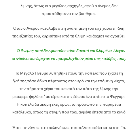
λίμνης, όπως κι ο μεγάλος αρχηγός, αφού ο άνεμος δεν
προσπάθησε να τον βοηθήσει.
Όταν ο Άνεμος κατάλαβε ότι η αγαπημένη του είχε χάσει τη ζωή
της εξαιτίας του, κυριεύτηκε από τη θλίψη και άρχισε να αγριεύει.
– Ο Άνεμος ποτέ δεν φυσούσε τόσο δυνατά και θλιμμένα, έλεγαν
οι ινδιάνοι και έτρεχαν να προφυλαχθούν μέσα στις καλύβ
ες τους
.
Το Μεγάλο Πνεύμα λυπήθηκε πολύ την κοπέλα που έχασε τη
ζωή της τόσο άδικα πέφτοντας στο νερό και την επόμενη νύχτα,
την πήρε στα χέρια του και από τον πάτο της λίμνης την
μετέφερε ψηλά στ’ αστέρια και της έδωσε ένα σπίτι στο Φεγγάρι.
Η κοπέλα ζει ακόμη εκεί, όμως, το πρόσωπό της παραμένει
κατάλευκο, όπως τη στιγμή που τρομαγμένη έπεσε από το κανό
.
Έτσι, τις νύχτες, στο σεληνόφως, η κοπέλα κοιτάζει κάτω στη Γη,