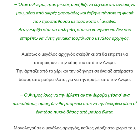
– Όταν ο Άνεμος ήταν μικρός συνήθιζε να έρχεται στο αντίσκηνό
μου, μέσα από μικρές χαραμάδες και έσβηνε πάντοτε τη φωτιά
που προσπαθούσα με τόσο κόπο ν’ ανάψω.
Δεν γνωρίζει ούτε να πολεμάει, ούτε να κυνηγάει και δεν σου
επιτρέπω να γίνεις γυναίκα του,τόνισε ο μεγάλος αρχηγός.
Αμέσως ο μεγάλος αρχηγός σκέφθηκε ότι θα έπρεπε να
απομακρύνει την κόρη του από τον Άνεμο.
Την άρπαξε από το χέρι και την οδήγησε σε ένα αδιαπέραστο
δάσος από μαύρα έλατα, για να την κρύψει από τον Άνεμο.
– Ο Άνεμος ίσως να την έβλεπε αν την έκρυβα μέσα σ’ ενα
πευκοδάσος, όμως, δεν θα μπορέσει ποτέ να την διακρίνει μέσα σ’
ένα τόσο πυκνό δάσος από μαύρα έλατα.
Μονολογούσε ο μεγάλος αρχηγός, καθώς γύριζε στο χωριό του.