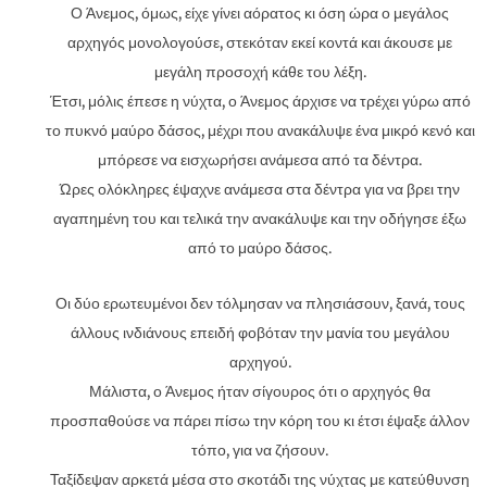
Ο Άνεμος, όμως, είχε γίνει αόρατος κι όση ώρα ο μεγάλος
αρχηγός μονολογούσε, στεκόταν εκεί κοντά και άκουσε με
μεγάλη προσοχή κάθε του λέξη.
Έτσι, μόλις έπεσε η νύχτα, ο Άνεμος άρχισε να τρέχει γύρω από
το πυκνό μαύρο δάσος, μέχρι που ανακάλυψε ένα μικρό κενό και
μπόρεσε να εισχωρήσει ανάμεσα από τα δέντρα.
Ώρες ολόκληρες έψαχνε ανάμεσα στα δέντρα για να βρει την
αγαπημένη του και τελικά την ανακάλυψε και την οδήγησε έξω
από το μαύρο δάσος.
Οι δύο ερωτευμένοι δεν τόλμησαν να πλησιάσουν, ξανά, τους
άλλους ινδιάνους επειδή φοβόταν την μανία του μεγάλου
αρχηγού.
Μάλιστα, ο Άνεμος ήταν σίγουρος ότι ο αρχηγός θα
προσπαθούσε να πάρει πίσω την κόρη του κι έτσι έψαξε άλλον
τόπο, για να ζήσουν.
Ταξίδεψαν αρκετά μέσα στο σκοτάδι της νύχτας με κατεύθυνση