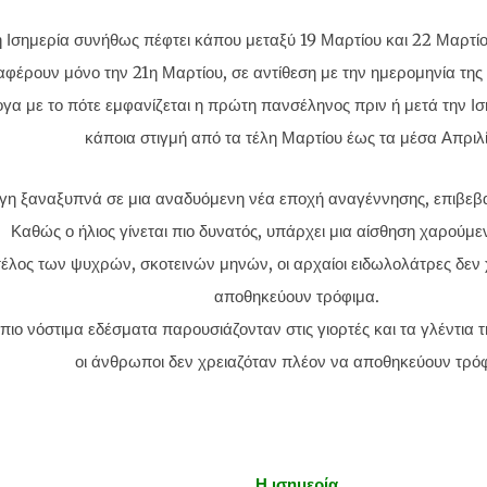
 Ισημερία συνήθως πέφτει κάπου μεταξύ 19 Μαρτίου και 22 Μαρτίο
αφέρουν μόνο την 21η Μαρτίου, σε αντίθεση με την ημερομηνία της
ογα με το πότε εμφανίζεται η πρώτη πανσέληνος πριν ή μετά την Ισ
κάποια στιγμή από τα τέλη Μαρτίου έως τα μέσα Απριλί
γη ξαναξυπνά σε μια αναδυόμενη νέα εποχή αναγέννησης, επιβε
Καθώς ο ήλιος γίνεται πιο δυνατός, υπάρχει μια αίσθηση χαρούμε
τέλος των ψυχρών, σκοτεινών μηνών, οι αρχαίοι ειδωλολάτρες δεν
αποθηκεύουν τρόφιμα.
πιο νόστιμα εδέσματα παρουσιάζονταν στις γιορτές και τα γλέντια τη
οι άνθρωποι δεν χρειαζόταν πλέον να αποθηκεύουν τρόφ
Η ισημερία