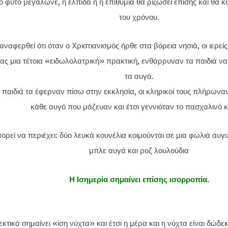
 φυτό μεγάλωνε, η ελπίδα ή η επιθυμία θα ριζώσει επίσης και θα 
του χρόνου.
αναφερθεί ότι όταν ο Χριστιανισμός ήρθε στα βόρεια νησιά, οι ιερείς
ας μια τέτοια «ειδωλολατρική» πρακτική, ενθάρρυναν τα παιδιά ν
τα αυγά.
 παιδιά τα έφερναν πίσω στην εκκλησία, οι κληρικοί τους πλήρωναν
κάθε αυγό που μάζευαν και έτσι γεννιόταν το πασχαλινό κ
Η Ισημερία σημαίνει επίσης ισορροπία.
κτικά σημαίνει «ίση νύχτα» και έτσι η μέρα και η νύχτα είναι δώδε