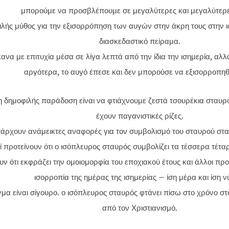
μπορούμε να προσβλέπουμε σε μεγαλύτερες και μεγαλύτερε
λής μύθος για την εξισορρόπηση των αυγών στην άκρη τους στην ι
διασκεδαστικό πείραμα.
κανα με επιτυχία μέσα σε λίγα λεπτά από την ίδια την ισημερία, αλλ
αργότερα, το αυγό έπεσε και δεν μπορούσε να εξισορροπηθ
 δημοφιλής παράδοση είναι να φτιάχνουμε ζεστά τσουρέκια σταυρού
έχουν παγανιστικές ρίζες.
άρχουν ανάμεικτες αναφορές για τον συμβολισμό του σταυρού στα
ί προτείνουν ότι ο ισόπλευρος σταυρός συμβολίζει τα τέσσερα τέταρ
υν ότι εκφράζει την ομοιομορφία του εποχιακού έτους και άλλοι προ
ισορροπία της ημέρας της ισημερίας – ίση μέρα και ίση ν
α είναι σίγουρο. ο ισόπλευρος σταυρός φτάνει πίσω στο χρόνο στ
από τον Χριστιανισμό.