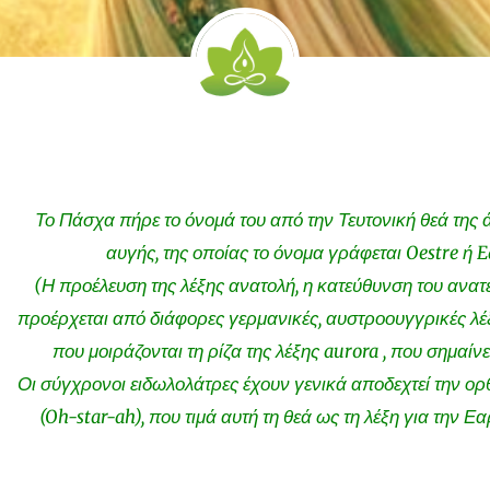
Το Πάσχα πήρε το όνομά του από την Τευτονική θεά της ά
αυγής, της οποίας το όνομα γράφεται Oestre ή E
(Η προέλευση της λέξης ανατολή, η κατεύθυνση του ανατέ
προέρχεται από διάφορες γερμανικές, αυστροουγγρικές λέξ
που μοιράζονται τη ρίζα της λέξης aurora , που σημαίνε
Οι σύγχρονοι ειδωλολάτρες έχουν γενικά αποδεχτεί την ο
(Oh-star-ah), που τιμά αυτή τη θεά ως τη λέξη για την Εα