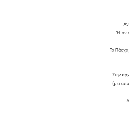
Αν
Ήταν ο
Το Πάσχα,
Στην αρχ
(μία από
Α