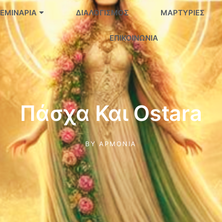
ΕΜΙΝΆΡΙΑ
ΔΙΑΛΟΓΙΣΜΌΣ
ΜΑΡΤΥΡΊΕΣ
ΕΠΙΚΟΙΝΩΝΊΑ
Πάσχα Και Ostara
BY
ΑΡΜΟΝΊΑ