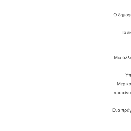
Ο δημοφι
Το έ
Μια άλλη
Υπ
Μερικο
προτείνο
Ένα πράγμ