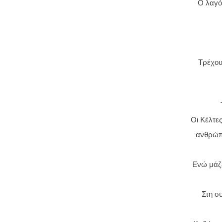
Ο λαγό
Τρέχουν
Οι Κέλτε
ανθρώπω
Ενώ μάζε
Στη σ