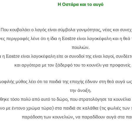
Η Οστάρα και το αυγό
Που κουβαλάει ο λαγός είναι σύμβολα γονιμότητας, νέας και συνεχ
ες περιγραφές λένε ότι η ίδια η Eostre είναι λαγοκέφαλη και η θεά
πουλιών.
ια η Eostre είναι λαγοκέφαλη είτε οι συνοδοί της είναι λαγοί, συνδέ
και αργότερα με τον ξάδερφό του το κουνέλι για προφανείς
οφιλής μύθος λέει ότι τα παιδιά της εποχής έδιναν στη θεά αυγά ως
την άνοιξη.
θηκε τόσο πολύ από αυτό το δώρο, που στρατολόγησε τα κουνέλια 
νο με έντονο χρώμα τώρα) στα παιδιά σε καλάθια (τις φωλιές των πο
παράδοση των κουνελιών, να παραδίδουν αυγά στα παι