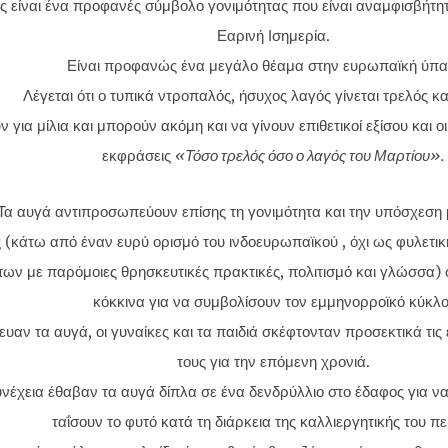
ς είναι ένα προφανές σύμβολο γονιμότητας που είναι αναμφισβήτη
Εαρινή Ισημερία.
Είναι προφανώς ένα μεγάλο θέαμα στην ευρωπαϊκή ύπα
Λέγεται ότι ο τυπικά ντροπαλός, ήσυχος λαγός γίνεται τρελός κα
 για μίλια και μπορούν ακόμη και να γίνουν επιθετικοί εξίσου και οι
εκφράσεις
«Τόσο τρελός όσο ο λαγός του Μαρτίου».
Τα αυγά αντιπροσωπεύουν επίσης τη γονιμότητα και την υπόσχεση 
ς (κάτω από έναν ευρύ ορισμό του ινδοευρωπαϊκού , όχι ως φυλετ
ν με παρόμοιες θρησκευτικές πρακτικές, πολιτισμό και γλώσσα)
κόκκινα για να συμβολίσουν τον εμμηνορροϊκό κύκλο
υαν τα αυγά, οι γυναίκες και τα παιδιά σκέφτονταν προσεκτικά τις ε
τους για την επόμενη χρονιά.
υνέχεια έθαβαν τα αυγά δίπλα σε ένα δενδρύλλιο στο έδαφος για ν
ταΐσουν το φυτό κατά τη διάρκεια της καλλιεργητικής του πε