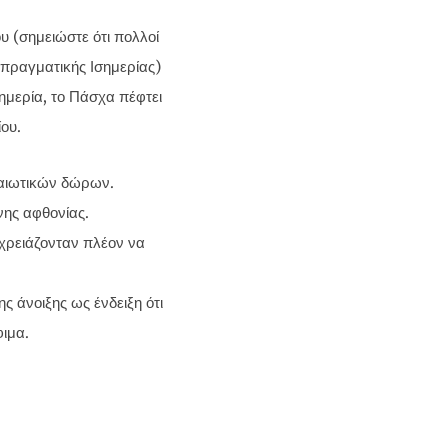
υ (σημειώστε ότι πολλοί
 πραγματικής Ισημερίας)
ημερία, το Πάσχα πέφτει
ου.
βαιωτικών δώρων.
νης αφθονίας.
 χρειάζονταν πλέον να
ς άνοιξης ως ένδειξη ότι
ιμα.