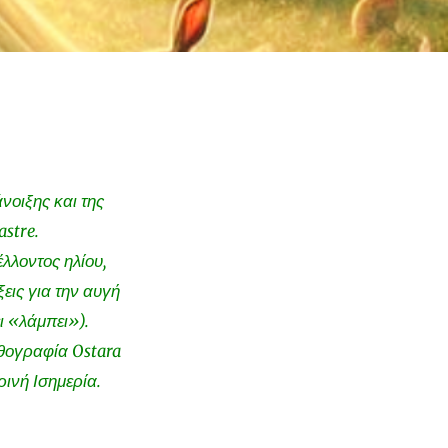
νοιξης και της
astre.
λλοντος ηλίου,
εις για την αυγή
ι «λάμπει»).
ρθογραφία Ostara
ρινή Ισημερία.