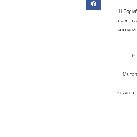
Η Εαρινή
πόροι αν
και ανάλ
Η 
Με το 
Συχνά τα 