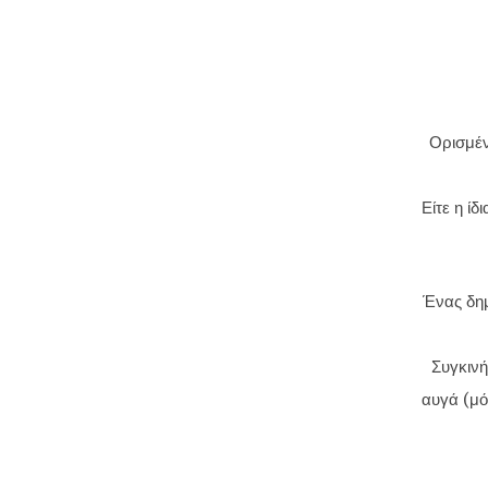
Ορισμέν
Είτε η ίδ
Ένας δημ
Συγκινή
αυγά (μό