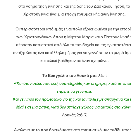
στο νόημα της γέννησης και της ζωής του Δασκάλου Ιησού, τα
Χριστούγεννα είναι μια εποχή πνευματικής αναγέννησης.
Οι περισσότεροι από εμάς είναι πολύ εξοικειωμένοι με την ιστορ
των Χριστουγέννων όπου η Μητέρα Μαρία και ο Πατέρας Ιωσή
πέρασαν κοπιαστικά από όλα τα πανδοχεία και τις εγκαταστάσει
αναζητώντας ένα κατάλληλο μέρος για να γεννήσουν το μωρό Ιη
και τελικά βρέθηκαν σε έναν αχυρώνα.
Το Ευαγγέλιο του Λουκά μας λέει:
«Και όταν στέκονταν εκεί, συμπληρώθηκαν οι ημέρες κατά τις οποί
έπρεπε να γεννήσει.
Και γέννησε τον πρωτότοκο γιο της και τον τύλιξε με σπάργανα και 
έβαλε σε μια φάτνη, γιατί δεν υπήρχε χώρος για αυτούς στο χάνι»
Λουκάς 2:6-7.
Ανάλογα με το πού βρισκόμαστε στο πνευματικό μας ταξίδι, μπορ