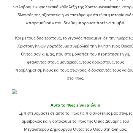
να λάβουμε κυριολεκτικά κάθε λέξη της Χριστουγεννιάτικης ιστορί
δίνοντάς της αξιοπιστία ή να πιστέψουμε ότι είναι η ιστορία ενό
«παραμυθιού» που δεν θα μπορούσε ποτέ να συμβεί.
Και με τους δύο τρόπους, το γεγονός παραμένει ότι την ημέρα τ
Χριστουγέννων γιορτάζουμε συμβολικά τη γέννηση ενός Θεϊκο
Όντος σαν κι εμάς, που στο μονοπάτι του περπάτησε τη γη,
φτάνοντας στους μοναχικούς, τους άρρωστους, τους
προβληματισμένους και τους φτωχούς, διδάσκοντάς τους να ζο
στο Φως.
Αυτό το Φως είναι αιώνιο
Εμπιστευόμαστε σε αυτό το Φως τις πιο σκοτεινές μας στιγμές
αμφιβολίας και γιορτάζουμε το Φως της Θείας Δύναμης του
Μεγαλύτερου Δημιουργού Όντας του Θεού στη ζωή μας.