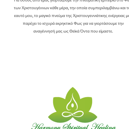
Για όσους από εμάς γιορτάζουμε την πνευματική εμπειρία στο Φ
των Χριστουγέννων κάθε μέρα, την οποία συμπεριλαμβάνω και τ
εαυτό μου, το μαγικό πνεύμα της Χριστουγεννιάτικης ενέργειας μ
παρέχει το ισχυρά εκρηκτικό Φως για να γιορτάσουμε την
αναγέννησή μας ως Θεϊκά Όντα που είμαστε.