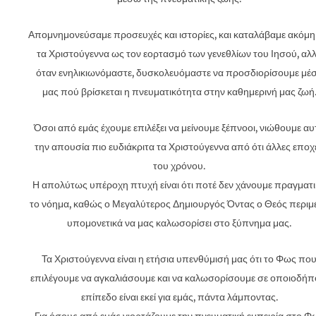
Απομνημονεύσαμε προσευχές και ιστορίες, και καταλάβαμε ακόμη 
τα Χριστούγεννα ως τον εορτασμό των γενεθλίων του Ιησού, αλ
όταν ενηλικιωνόμαστε, δυσκολευόμαστε να προσδιορίσουμε μέ
μας πού βρίσκεται η πνευματικότητα στην καθημερινή μας ζωή
Όσοι από εμάς έχουμε επιλέξει να μείνουμε ξέπνοοι, νιώθουμε αυ
την απουσία πιο ευδιάκριτα τα Χριστούγεννα από ότι άλλες εποχ
του χρόνου.
Η απολύτως υπέροχη πτυχή είναι ότι ποτέ δεν χάνουμε πραγματ
το νόημα, καθώς ο Μεγαλύτερος Δημιουργός Όντας ο Θεός περιμέ
υπομονετικά να μας καλωσορίσει στο ξύπνημα μας.
Τα Χριστούγεννα είναι η ετήσια υπενθύμισή μας ότι το Φως πο
επιλέγουμε να αγκαλιάσουμε και να καλωσορίσουμε σε οποιοδήπ
επίπεδο είναι εκεί για εμάς, πάντα λάμποντας.