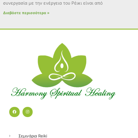
συνεργασία με την ενέργεια του Ρέικι είναι από
Διαβάστε περισσότερα »
F
I
a
n
c
s
e
t
b
a
o
g
o
r
k
a
Σεμινάρια Reiki
m