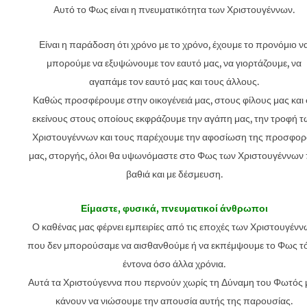
Αυτό το Φως είναι η πνευματικότητα των Χριστουγέννων.
Είναι η παράδοση ότι χρόνο με το χρόνο, έχουμε το προνόμιο ν
μπορούμε να εξυψώνουμε τον εαυτό μας, να γιορτάζουμε, να
αγαπάμε τον εαυτό μας και τους άλλους.
Καθώς προσφέρουμε στην οικογένειά μας, στους φίλους μας και 
εκείνους στους οποίους εκφράζουμε την αγάπη μας, την τροφή τ
Χριστουγέννων και τους παρέχουμε την αφοσίωση της προσφορ
μας, στοργής, όλοι θα υψωνόμαστε στο Φως των Χριστουγέννων 
βαθιά και με δέσμευση.
Είμαστε, φυσικά, πνευματικοί άνθρωποι
Ο καθένας μας φέρνει εμπειρίες από τις εποχές των Χριστουγένν
που δεν μπορούσαμε να αισθανθούμε ή να εκπέμψουμε το Φως τ
έντονα όσο άλλα χρόνια.
Αυτά τα Χριστούγεννα που περνούν χωρίς τη Δύναμη του Φωτός 
κάνουν να νιώσουμε την απουσία αυτής της παρουσίας.