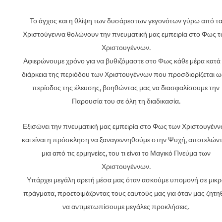
Το άγχος και η θλίψη των δυσάρεστων γεγονότων γύρω από τ
Χριστούγεννα θολώνουν την πνευματική μας εμπειρία στο Φως 
Χριστουγέννων.
Αφιερώνουμε χρόνο για να βυθιζόμαστε στο Φως κάθε μέρα κατά
διάρκεια της περιόδου των Χριστουγέννων που προσδιορίζεται ω
περίοδος της έλευσης, βοηθώντας μας να διασφαλίσουμε την
Παρουσία του σε όλη τη διαδικασία.
Εξισώνει την πνευματική μας εμπειρία στο Φως των Χριστουγέν
και είναι η πρόσκληση να ξαναγεννηθούμε στην Ψυχή, αποτελών
μια από τις ερμηνείες, του τι είναι το Μαγικό Πνεύμα των
Χριστουγέννων.
Υπάρχει μεγάλη αρετή μέσα μας όταν ασκούμε υπομονή σε μικρ
πράγματα, προετοιμάζοντας τους εαυτούς μας για όταν μας ζητηθ
να αντιμετωπίσουμε μεγάλες προκλήσεις.