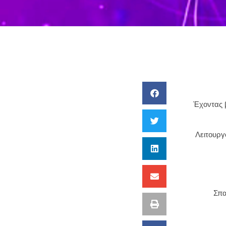
Έχοντας β
Λειτουργ
Σπα