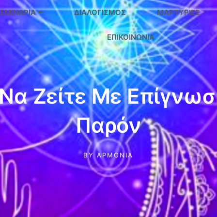
ΕΜΙΝΆΡΙΑ
ΔΙΑΛΟΓΙΣΜΌΣ
ΜΑΡΤΥΡΊΕΣ
ΕΠΙΚΟΙΝΩΝΊΑ
Να Ζείτε Με Επίγνωσ
Παρόν
BY
ΑΡΜΟΝΊΑ