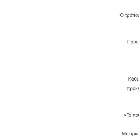
Ο τρόπος
Προσπ
Κάθε 
πρόκε
«Το που
Με αρκε