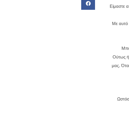
Είμαστε α
Με αυτό 
Μπο
Ούτως ή
μας. Ότα
Ωστόσ