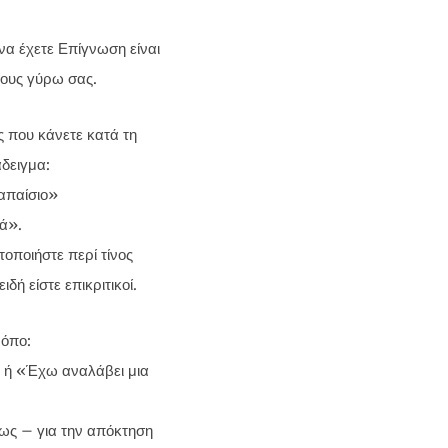
να έχετε Επίγνωση είναι
τους γύρω σας.
 που κάνετε κατά τη
δειγμα:
 απαίσιο»
ά».
οποιήστε περί τίνος
δή είστε επικριτικοί.
ρόπο:
» ή «Έχω αναλάβει μια
ως – για την απόκτηση