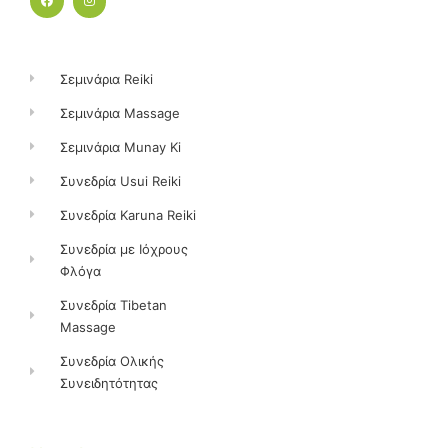
a
n
c
s
e
t
b
a
o
g
o
r
k
a
Σεμινάρια Reiki
m
Σεμινάρια Massage
Σεμινάρια Munay Ki
Συνεδρία Usui Reiki
Συνεδρία Karuna Reiki
Συνεδρία με Ιόχρους
Φλόγα
Συνεδρία Tibetan
Massage
Συνεδρία Ολικής
Συνειδητότητας