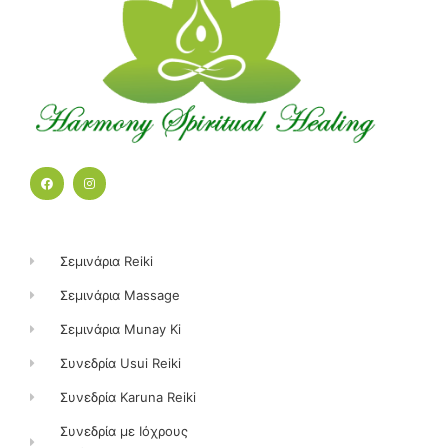
F
I
a
n
c
s
e
t
b
a
o
g
o
r
k
a
Σεμινάρια Reiki
m
Σεμινάρια Massage
Σεμινάρια Munay Ki
Συνεδρία Usui Reiki
Συνεδρία Karuna Reiki
Συνεδρία με Ιόχρους