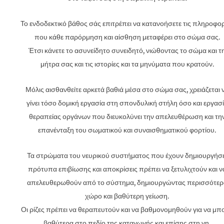
Το ενδοδεκτικό βάθος σάς επιτρέπει να κατανοήσετε τις πληροφορ
που κάθε παρόρμηση και αίσθηση μεταφέρει στο σώμα σας.
Έτσι κάνετε το ασυνείδητο συνειδητό, νιώθοντας το σώμα και τ
μήτρα σας και τις ιστορίες και τα μηνύματα που κρατούν.
Μόλις αισθανθείτε αρκετά βαθιά μέσα στο σώμα σας, χρειάζεται 
γίνει τόσο δομική εργασία στη σπονδυλική στήλη όσο και εργασ
θεραπείας οργάνων που διευκολύνει την απελευθέρωση και τη
επανένταξη του σωματικού και συναισθηματικού φορτίου.
Τα στρώματα του νευρικού συστήματος που έχουν δημιουργήσε
πρότυπα επιβίωσης και αποκρίσεις πρέπει να ξετυλιχτούν και ν
απελευθερωθούν από το σύστημα, δημιουργώντας περισσότερ
χώρο και βαθύτερη γείωση.
Οι ρίζες πρέπει να θεραπευτούν και να βαθμονομηθούν για να μπ
βαθύτερα στο πεδίο της καταγωγής και επίσης στη γη.