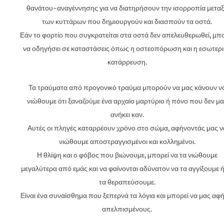
θανάτου-αναγέννησης για να διατηρήσουν την ισορροπία μετα
των κυττάρων που δημιουργούν και διασπούν τα οστά.
Εάν το φορτίο που συγκρατείται στα οστά δεν απελευθερωθεί, μπ
να οδηγήσει σε καταστάσεις όπως η οστεοπόρωση και η εσωτερ
κατάρρευση.
Τα τραύματα από προγονικό τραύμα μπορούν να μας κάνουν ν
νιώθουμε ότι ξαναζούμε ένα αρχαίο μαρτύριο ή πόνο που δεν μα
ανήκει καν.
Αυτές οι πληγές καταρρέουν χρόνο στο σώμα, αφήνοντάς μας ν
νιώθουμε αποστραγγισμένοι και κολλημένοι.
Η θλίψη και ο φόβος που βιώνουμε, μπορεί να τα νιώθουμε
μεγαλύτερα από εμάς και να φαίνονται αδύνατον να τα αγγίξουμε ή
τα θεραπεύσουμε.
Είναι ένα συναίσθημα που ξεπερνά τα λόγια και μπορεί να μας αφή
απελπισμένους.