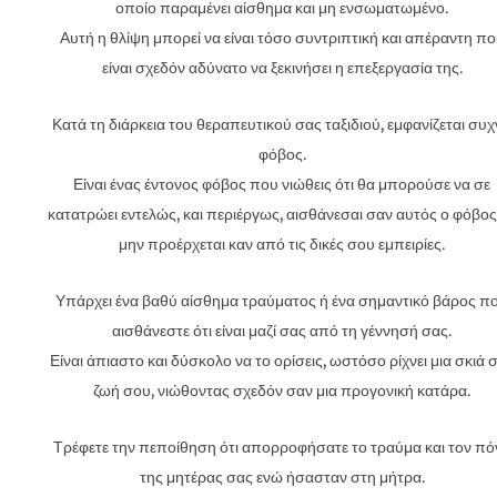
οποίο παραμένει αίσθημα και μη ενσωματωμένο.
Αυτή η θλίψη μπορεί να είναι τόσο συντριπτική και απέραντη π
είναι σχεδόν αδύνατο να ξεκινήσει η επεξεργασία της.
Κατά τη διάρκεια του θεραπευτικού σας ταξιδιού, εμφανίζεται συ
φόβος.
Είναι ένας έντονος φόβος που νιώθεις ότι θα μπορούσε να σε
κατατρώει εντελώς, και περιέργως, αισθάνεσαι σαν αυτός ο φόβος
μην προέρχεται καν από τις δικές σου εμπειρίες.
Υπάρχει ένα βαθύ αίσθημα τραύματος ή ένα σημαντικό βάρος π
αισθάνεστε ότι είναι μαζί σας από τη γέννησή σας.
Είναι άπιαστο και δύσκολο να το ορίσεις, ωστόσο ρίχνει μια σκιά 
ζωή σου, νιώθοντας σχεδόν σαν μια προγονική κατάρα.
Τρέφετε την πεποίθηση ότι απορροφήσατε το τραύμα και τον πό
της μητέρας σας ενώ ήσασταν στη μήτρα.