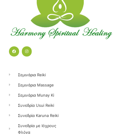
F
I
a
n
c
s
e
t
b
a
o
g
o
r
k
a
Σεμινάρια Reiki
m
Σεμινάρια Massage
Σεμινάρια Munay Ki
Συνεδρία Usui Reiki
Συνεδρία Karuna Reiki
Συνεδρία με Ιόχρους
Φλόγα