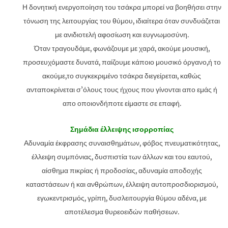
Η δονητική ενεργοποίηση του τσάκρα μπορεί να βοηθήσει στην
τόνωση της λειτουργίας του θύμου, ιδιαίτερα όταν συνδυάζεται
με ανιδιοτελή αφοσίωση και ευγνωμοσύνη.
Όταν τραγουδάμε, φωνάζουμε με χαρά, ακούμε μουσική,
προσευχόμαστε δυνατά, παίζουμε κάποιο μουσικό όργανο,ή το
ακούμε,το συγκεκριμένο τσάκρα διεγείρεται, καθώς
ανταποκρίνεται σ’όλους τους ήχους που γίνονται απο εμάς ή
απο οποιονδήποτε είμαστε σε επαφή.
Σημάδια έλλειψης ισορροπίας
Αδυναμία έκφρασης συναισθημάτων, φόβος πνευματικότητας,
έλλειψη συμπόνιας, δυσπιστία των άλλων και του εαυτού,
αίσθημα πικρίας ή προδοσίας, αδυναμία αποδοχής
καταστάσεων ή και ανθρώπων, έλλειψη αυτοπροσδιορισμού,
εγωκεντρισμός, γρίπη, δυσλειτουργία θύμου αδένα, με
αποτέλεσμα θυρεοειδών παθήσεων.