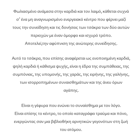
Φωλιασμένο ανάμεσα στην καρδιά και τον λαιμό, κάθεται συχνά
σ’ ένα μη αναγνωρισμένο ενεργειακό κέντρο που φέρνει μαζί
τους την συνείδηση και τις δονήσεις των τσάκρα των δύο αυτών
περιοχών με έναν όμορφο και ισχυρό τρόπο.
Αποτελεί,την αφύπνιση της ανώτερης συνείδησης.
Αυτό το τσάκρα, που επίσης αναφέρεται ως ενοποιημένη καρδιά,
ψηλή καρδιά ή κάθισμα ψυχής, είναι η έδρα της συμπάθειας, της
συμπόνιας, της υπομονής, της χαράς, της ειρήνης, της γαλήνης,
των ισορροπημένων συναισθημάτων και της άνευ όρων
αγάπης.
Είναι η γέφυρα που ενώνει το συναίσθημα με τον λόγο.
Είναι επίσης το κέντρο, το οποίο καταγράφει τραύμα και πόνο,
ενεργώντας σαν μια βιβλιοθήκη αρνητικών γεγονότων στη ζωή
του ατόμου.