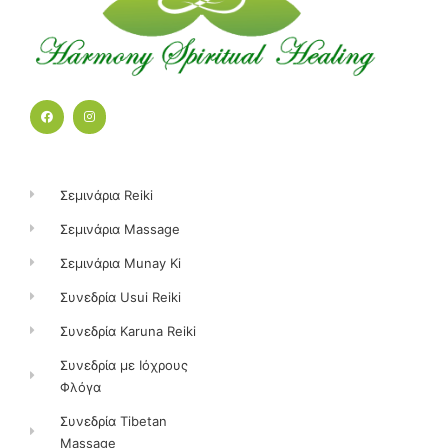
F
I
a
n
c
s
e
t
b
a
o
g
o
r
k
a
Σεμινάρια Reiki
m
Σεμινάρια Massage
Σεμινάρια Munay Ki
Συνεδρία Usui Reiki
Συνεδρία Karuna Reiki
Συνεδρία με Ιόχρους
Φλόγα
Συνεδρία Tibetan
Massage