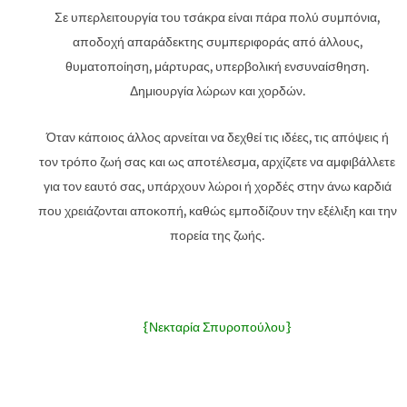
Σε υπερλειτουργία του τσάκρα είναι πάρα πολύ συμπόνια,
αποδοχή απαράδεκτης συμπεριφοράς από άλλους,
θυματοποίηση, μάρτυρας, υπερβολική ενσυναίσθηση.
Δημιουργία λώρων και χορδών.
Όταν κάποιος άλλος αρνείται να δεχθεί τις ιδέες, τις απόψεις ή
τον τρόπο ζωή σας και ως αποτέλεσμα, αρχίζετε να αμφιβάλλετε
για τον εαυτό σας, υπάρχουν λώροι ή χορδές στην άνω καρδιά
που χρειάζονται αποκοπή, καθώς εμποδίζουν την εξέλιξη και την
πορεία της ζωής.
{Νεκταρία Σπυροπούλου}