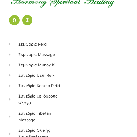
F
I
a
n
c
s
e
t
b
a
o
g
o
r
k
a
Σεμινάρια Reiki
m
Σεμινάρια Massage
Σεμινάρια Munay Ki
Συνεδρία Usui Reiki
Συνεδρία Karuna Reiki
Συνεδρία με Ιόχρους
Φλόγα
Συνεδρία Tibetan
Massage
Συνεδρία Ολικής