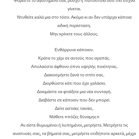
Φορέστε το αγαπημένο σας ρούχο ή παπούτσια όσο πιο συχνά
γίνεται.
Ντυθείτε καλά μια στο τόσο. Ακόμα κι αν δεν υπάρχει κάποια
ειδική περίσταση.
Μην κρίνετε τους άλλους.
Ενθάρρυνε κάποιον.
Κράτα το χέρι σε αυτούς που αγαπάς.
Απολαύστε άφθονο ύπνο υψηλής ποιότητας.
Διακοσμήστε ξανά το σπίτι σας.
Διορθώστε κάτι που έχει χαλάσει.
Δοκιμάστε να φτιάξετε μια νέα συνταγή.
Διαβάστε σε κάποιον που δεν μπορεί.
Δείτε αστείες ταινίες.
Μάθετε «πόζες δύναμης»
Αν είστε θυμωμένοι ή λυπημένοι, μετρήστε. Μετρήστε τις
αναπνοές σας, τα βήματά σας, μετρήστε οτιδήποτε αρκετά, μέχρι