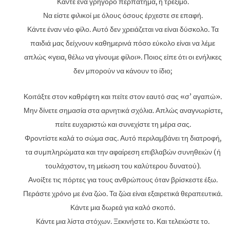
Κάντε ένα γρήγορο περπάτημα, ή τρέξιμο.
Να είστε φιλικοί με όλους όσους έρχεστε σε επαφή.
Κάντε έναν νέο φίλο. Αυτό δεν χρειάζεται να είναι δύσκολο. Τα
παιδιά μας δείχνουν καθημερινά πόσο εύκολο είναι να λέμε
απλώς «γεια, θέλω να γίνουμε φίλοι». Ποιος είπε ότι οι ενήλικες
δεν μπορούν να κάνουν το ίδιο;
Κοιτάξτε στον καθρέφτη και πείτε στον εαυτό σας «σ’ αγαπώ».
Μην δίνετε σημασία στα αρνητικά σχόλια. Απλώς αναγνωρίστε,
πείτε ευχαριστώ και συνεχίστε τη μέρα σας.
Φροντίστε καλά το σώμα σας. Αυτό περιλαμβάνει τη διατροφή,
τα συμπληρώματα και την αφαίρεση επιβλαβών συνηθειών (ή
τουλάχιστον, τη μείωση του καλύτερου δυνατού).
Ανοίξτε τις πόρτες για τους ανθρώπους όταν βρίσκεστε έξω.
Περάστε χρόνο με ένα ζώο. Τα ζώα είναι εξαιρετικά θεραπευτικά.
Κάντε μια δωρεά για καλό σκοπό.
Κάντε μια λίστα στόχων. Ξεκινήστε το. Και τελειώστε το.