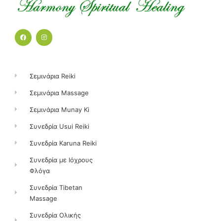
F
I
a
n
c
s
e
t
b
a
o
g
o
r
k
a
Σεμινάρια Reiki
m
Σεμινάρια Massage
Σεμινάρια Munay Ki
Συνεδρία Usui Reiki
Συνεδρία Karuna Reiki
Συνεδρία με Ιόχρους
Φλόγα
Συνεδρία Tibetan
Massage
Συνεδρία Ολικής