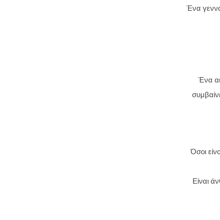
Ένα γεννα
Ένα αι
συμβαίνε
Όσοι είν
Είναι ά