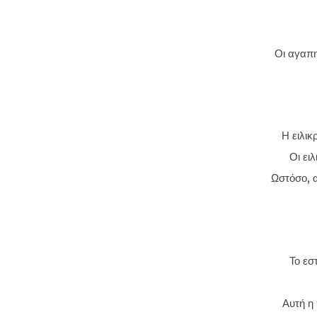
Οι αγαπη
Η ειλικ
Οι ει
Ωστόσο, α
Το εσ
Αυτή η