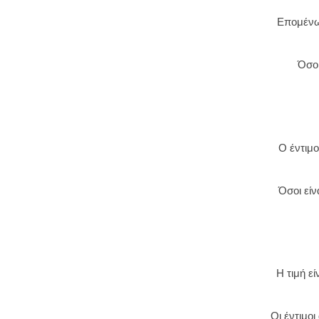
Επομένως
Όσοι
Ο έντιμο
Όσοι είν
Η τιμή ε
Οι έντιμο