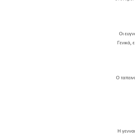
Οι ευγν
Γενικά, 
Ο ταπειν
Η γενναι