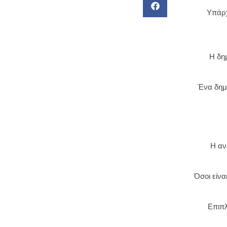
Υπάρχ
Η δημ
Ένα δημι
Η αν
Όσοι είνα
Επιπλ