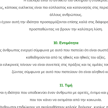
Η ευελιξία είναι το αντίθετο του σκληρού ή σταθερού.
, κάποιος ευέλικτος είναι πιο εύπλαστος και κατανοητός στις περισ
άλλους ανθρώπους.
 έχουν αυτή την ιδιότητα προσαρμόζονται επίσης καλά στις διάφορ
προσπαθώντας να βρουν την καλύτερη λύση.
10. Εντιμότητα
ς άνθρωπος ενεργεί σύμφωνα με αυτό που πιστεύει ότι είναι σωστό
καθοδηγούνται από τις ηθικές και ηθικές του αξίες.
αι ειλικρινείς τείνουν να είναι συνεπείς στις πράξεις και τις ομιλίες 
ζώντας σύμφωνα με αυτό που πιστεύουν ότι είναι αληθινό κ
11. Τιμή
ίναι η ιδιότητα που υποδεικνύει έναν άνθρωπο με αρετές, έντιμο κα
που τον κάνει να εκτιμάται από την κοινωνία.
ι άνθρωποι επιδιώκουν να ακολουθήσουν καλούς δρόμους, κυρίως σ