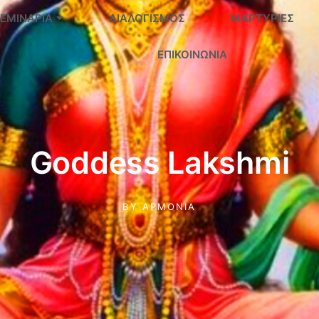
ΕΜΙΝΆΡΙΑ
ΔΙΑΛΟΓΙΣΜΌΣ
ΜΑΡΤΥΡΊΕΣ
ΕΠΙΚΟΙΝΩΝΊΑ
Goddess Lakshmi
BY
ΑΡΜΟΝΊΑ