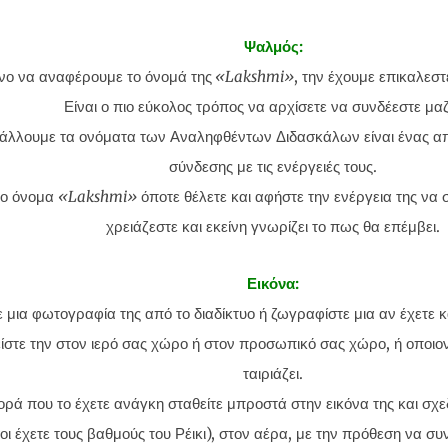
Ψαλμός:
νο να αναφέρουμε το όνομά της
«Lakshmi»
, την έχουμε επικαλεστ
Είναι ο πιο εύκολος τρόπος να αρχίσετε να συνδέεστε μαζί
άλλουμε τα ονόματα των Αναληφθέντων Διδασκάλων είναι ένας α
σύνδεσης με τις ενέργειές τους.
το όνομα
«Lakshmi»
όποτε θέλετε και αφήστε την ενέργεια της να
χρειάζεστε και εκείνη γνωρίζει το πως θα επέμβει.
Εικόνα:
μια φωτογραφία της από το διαδίκτυο ή ζωγραφίστε μια αν έχετε κ
ίστε την στον ιερό σας χώρο ή στον προσωπικό σας χώρο, ή οποι
ταιριάζει.
ρά που το έχετε ανάγκη σταθείτε μπροστά στην εικόνα της και σχε
σοι έχετε τους βαθμούς του Ρέικι), στον αέρα, με την πρόθεση να συ