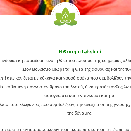
Η Θεότητα Lakshmi
 ινδουϊστική παράδοση είναι η Θεά του πλούτου, της ευημερίας αλλ
Στον Βουδισμό θεωρείται η Θεά της αφθονίας και της τύ
hmi
απεικονίζεται με κόκκινα και χρυσά ρούχα που συμβολίζουν την
ία, καθισμένη πάνω στον θρόνο του λωτού, ή να κρατάει άνθος λωτ
αυτογνωσία και την πνευματικότητα.
λεται από ελέφαντες που συμβολίζουν, την αναζήτηση της γνώσης, 
της δύναμης.
α χέρια της αντιπροσωπεύουν τους τέσσερις σκοπούς της ζωής μας