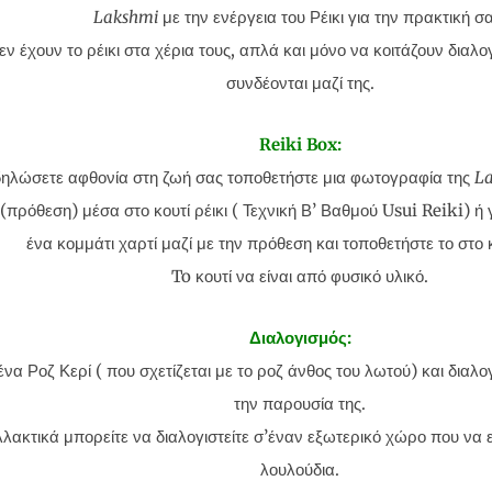
Lakshmi
με την ενέργεια του Ρέικι για την πρακτική σα
εν έχουν το ρέικι στα χέρια τους, απλά και μόνο να κοιτάζουν διαλογ
συνδέονται μαζί της.
Reiki Box:
δηλώσετε αφθονία στη ζωή σας τοποθετήστε μια φωτογραφία της
L
πρόθεση) μέσα στο κουτί ρέικι ( Τεχνική Β’ Βαθμού Usui Reiki) ή
ένα κομμάτι χαρτί μαζί με την πρόθεση και τοποθετήστε το στο κ
To κουτί να είναι από φυσικό υλικό.
Διαλογισμός:
να Ροζ Κερί ( που σχετίζεται με το ροζ άνθος του λωτού) και διαλογ
την παρουσία της.
λακτικά μπορείτε να διαλογιστείτε σ’έναν εξωτερικό χώρο που να ε
λουλούδια.