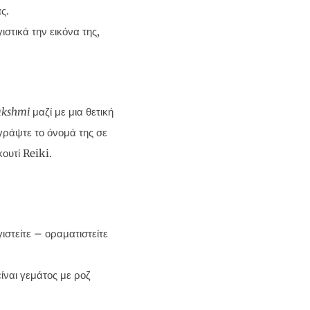
ς.
ιστικά την εικόνα της,
akshmi
μαζί με μια θετική
 γράψτε το όνομά της σε
ουτί Reiki.
ιστείτε – οραματιστείτε
ίναι γεμάτος με ροζ