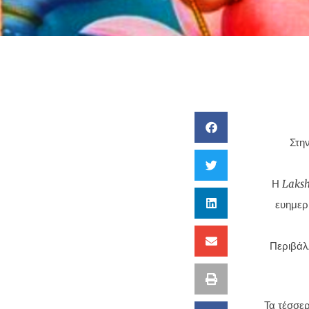
Στην
Η
Laks
ευημερ
Περιβάλ
Τα τέσσερ