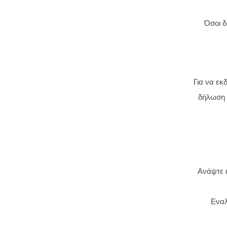
Όσοι δ
Για να εκ
δήλωση (
Ανάψτε έ
Εναλ