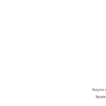
Άσχετα α
θρησκε