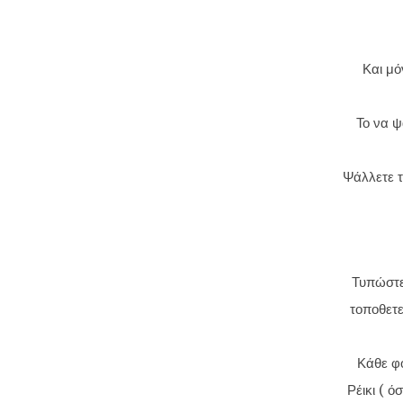
Και μό
Το να ψ
Ψάλλετε 
Τυπώστε 
τοποθετε
Κάθε φο
Ρέικι ( ό