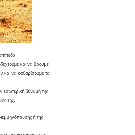
επίπεδα.
οδεχτούμε και να βρούμε
 και να καθαρίσουμε τα
την εσωτερική δύναμή της
ωής της.
ριεμμηνόπαυσης ή της