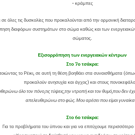
• κράμπες
 σε όλες τις δυσκολίες που προκαλούνται από την ορμονική διαταρα
πηση διαφόρων συστημάτων στο σώμα καθώς και των ενεργειακών
σώματος.
Εξισορρόπηση των ενεργειακών κέντρων
Στο 7ο τσάκρα:
οιώντας το Ρέικι, σε αυτή τη θέση βοηθάει στα συναισθήματα (όπω
προκαλούν ανησυχία και άγχος) και στους πονοκεφάλο
θερώνω όλο τον πόνο,τις τύψεις,την ντροπή και τον θυμό,που δεν έ
απελευθερώνω στο φώς. Μου αρέσει που είμαι γυναίκα
Στο 6ο τσάκρα:
Για τα προβλήματα του ύπνου και για να επιτύχουμε περισσότερο 