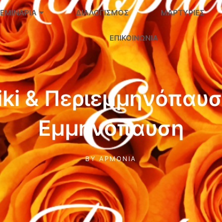
ΕΜΙΝΆΡΙΑ
ΔΙΑΛΟΓΙΣΜΌΣ
ΜΑΡΤΥΡΊΕΣ
ΕΠΙΚΟΙΝΩΝΊΑ
iki & Περιεμμηνόπαυσ
Εμμηνόπαυση
BY
ΑΡΜΟΝΊΑ