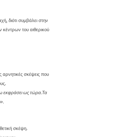
χή, διότι συμβάλει στην
 κέντρων του αιθερικού
ς αρνητικές σκέψεις που
υς.
χω εκφράσει ως τώρα.Τα
».
θετική σκέψη.