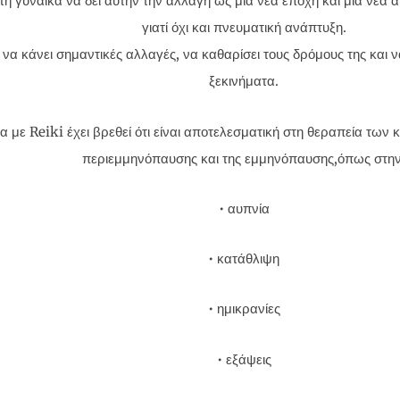
τη γυναίκα να δει αυτήν την αλλαγή ως μια νέα εποχή και μια νέα 
γιατί όχι και πνευματική ανάπτυξη.
 να κάνει σημαντικές αλλαγές, να καθαρίσει τους δρόμους της και να
ξεκινήματα.
α με Reiki έχει βρεθεί ότι είναι αποτελεσματική στη θεραπεία τω
περιεμμηνόπαυσης και της εμμηνόπαυσης,όπως στην
• αυπνία
• κατάθλιψη
• ημικρανίες
• εξάψεις