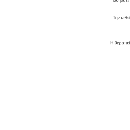
Βοηθάει 
Την ωθεί
Η θεραπεί