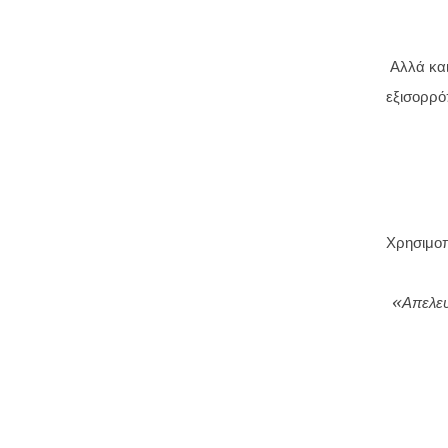
Αλλά και
εξισορρό
Χρησιμοπ
«Απελευ