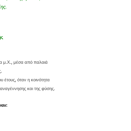
ης.
ής
α μ.Χ., μέσα από παλαιά
.
υ έτους, όταν η κοινότητα
ς αναγέννησης και της φύσης.
ναν: