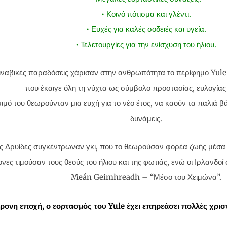
• Κοινό πότισμα και γλέντι.
• Ευχές για καλές σοδειές και υγεία.
• Τελετουργίες για την ενίσχυση του ήλιου.
ιναβικές παραδόσεις χάρισαν στην ανθρωπότητα το περίφημο Yule
που έκαιγε όλη τη νύχτα ως σύμβολο προστασίας, ευλογίας 
ιμό του θεωρούνταν μια ευχή για το νέο έτος, να καούν τα παλιά β
δυνάμεις.
ες Δρυίδες συγκέντρωναν γκι, που το θεωρούσαν φορέα ζωής μέσα 
ονες τιμούσαν τους θεούς του ήλιου και της φωτιάς, ενώ οι Ιρλανδο
Meán Geimhreadh – “Μέσο του Χειμώνα”.
ρονη εποχή, ο εορτασμός του Yule έχει επηρεάσει πολλές χρισ