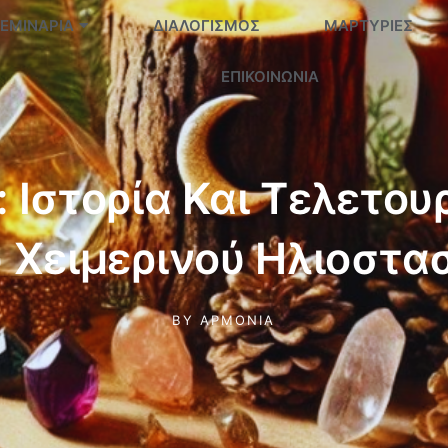
ΕΜΙΝΆΡΙΑ
ΔΙΑΛΟΓΙΣΜΌΣ
ΜΑΡΤΥΡΊΕΣ
ΕΠΙΚΟΙΝΩΝΊΑ
: Ιστορία Και Τελετου
 Χειμερινού Ηλιοστα
BY
ΑΡΜΟΝΊΑ