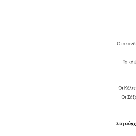
Οι σκανδ
Το κάψ
Οι Κέλτ
Οι Σάξ
Στη σύγχ