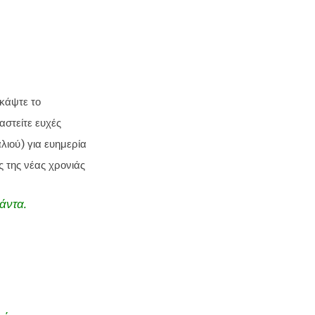
 κάψτε το
αστείτε ευχές
λιού) για ευημερία
ς της νέας χρονιάς
άντα.