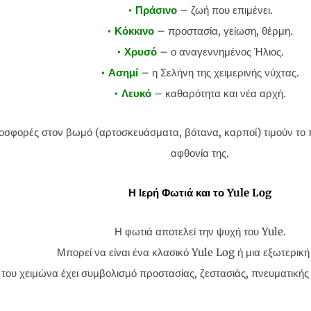
• Πράσινο
– ζωή που επιμένει.
• Κόκκινο
– προστασία, γείωση, θέρμη.
• Χρυσό
– ο αναγεννημένος Ήλιος.
• Ασημί
– η Σελήνη της χειμερινής νύχτας.
• Λευκό
– καθαρότητα και νέα αρχή.
οσφορές στον βωμό (αρτοσκευάσματα, βότανα, καρποί) τιμούν το 
αφθονία της.
Η Ιερή Φωτιά και το Yule Log
Η φωτιά αποτελεί την ψυχή του Yule.
Μπορεί να είναι ένα κλασικό Yule Log ή μια εξωτερική
του χειμώνα έχει συμβολισμό προστασίας, ζεστασιάς, πνευματικής