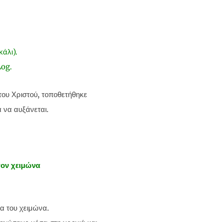
άλι).
Log.
ου Χριστού, τοποθετήθηκε
ά να αυξάνεται.
τον χειμώνα
μα του χειμώνα.