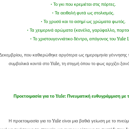
• Το γκι που κρεμιέται στις πόρτες.
• Τα αειθαλή φυτά ως στολισμός.
• Το χρυσό και το ασημί ως χρώματα φωτός.
• Τα χειμερινά αρώματα (κανέλα, γαρύφαλλο, πορτοκ
• Το χριστουγεννιάτικο δέντρο, απόγονος του Yule 
Δεκεμβρίου, που καθιερώθηκε αργότερα ως ημερομηνία γέννησης τ
συμβολικά κοντά στο Yule, τη στιγμή όπου το φως αρχίζει ξαν
Προετοιμασία για το Yule: Πνευματική ευθυγράμμιση με 
Η προετοιμασία για το Yule είναι μια βαθιά γείωση με το πνεύ