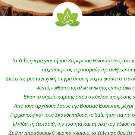
Το Yule, η ιερή γιορτή του Χειμερινού Ηλιοστασίου, αποτ
αρχαιότερους εορτασμούς της ανθρωπότη
Στέκει ως μυσταγωγική στιγμή όπου η νύχτα φτάνει στο από
λεπτό, εύθραυστο, αλλά ανίκητο, επιστρέφει σ
Είναι το σημείο καμπής όπου ο κύκλος της φύσης 
Από τους αρχαίους λαούς της Βόρειας Ευρώπης μέχρι τ
Γερμανούς και τους Σκανδιναβούς, το Yule ήταν πάντα σ
ελπίδα, τη ζεστασιά, την ενότητα και τη νίκη του Ήλιου 
Σε ένα παραδοσιακό, λυρικό πλαίσιο, το Yule μας θυμίζε