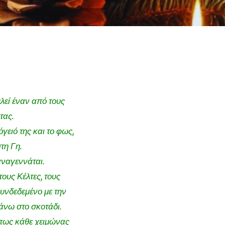
ελεί έναν από τους
τας.
γειό της και το φως,
τη Γη.
αναγεννάται.
ους Κέλτες, τους
υνδεδεμένο με την
πάνω στο σκοτάδι.
ι πως κάθε χειμώνας