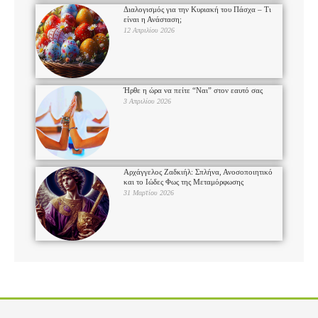
Διαλογισμός για την Κυριακή του Πάσχα – Τι
είναι η Ανάσταση;
12 Απριλίου 2026
Ήρθε η ώρα να πείτε “Ναι” στον εαυτό σας
3 Απριλίου 2026
Αρχάγγελος Ζαδκιήλ: Σπλήνα, Ανοσοποιητικό
και το Ιώδες Φως της Μεταμόρφωσης
31 Μαρτίου 2026