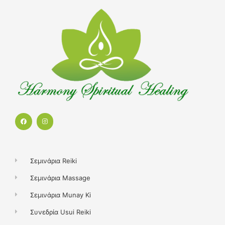
F
I
a
n
c
s
e
t
b
a
o
g
o
r
k
a
Σεμινάρια Reiki
m
Σεμινάρια Massage
Σεμινάρια Munay Ki
Συνεδρία Usui Reiki