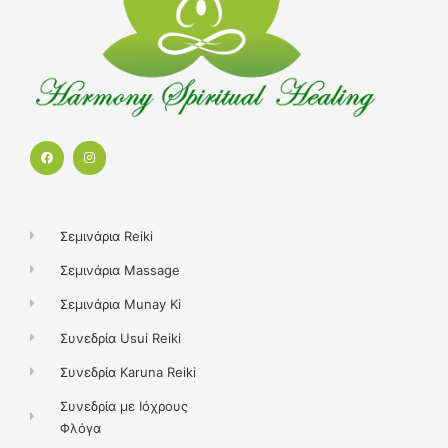
F
I
a
n
c
s
e
t
b
a
o
g
o
r
k
a
Σεμινάρια Reiki
m
Σεμινάρια Massage
Σεμινάρια Munay Ki
Συνεδρία Usui Reiki
Συνεδρία Karuna Reiki
Συνεδρία με Ιόχρους
Φλόγα