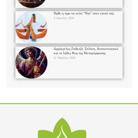
Ήρθε η ώρα να πείτε “Ναι” στον εαυτό σας
3 Απριλίου 2026
Αρχάγγελος Ζαδκιήλ: Σπλήνα, Ανοσοποιητικό
και το Ιώδες Φως της Μεταμόρφωσης
31 Μαρτίου 2026