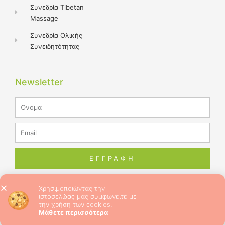
Συνεδρία Tibetan
Massage
Συνεδρία Ολικής
Συνειδητότητας
Newsletter
Name
Email
ΕΓΓΡΑΦΗ
Χρησιμοποιώντας την
ιστοσελίδας μας συμφωνείτε με
© 2026 ALL RIGHTS RESERVED​
την χρήση των cookies.
Μάθετε περισσότερα
CRAFTED WITH ❤ BY DREAMCRAFT