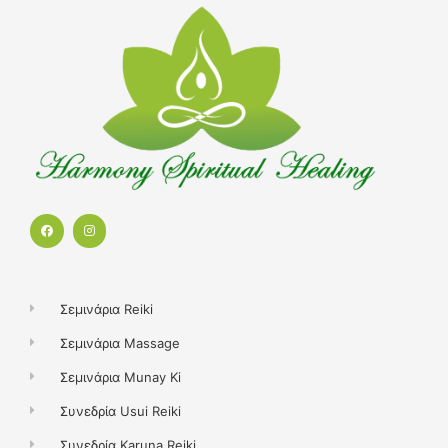
F
I
a
n
c
s
e
t
b
a
o
g
o
r
k
a
Σεμινάρια Reiki
m
Σεμινάρια Massage
Σεμινάρια Munay Ki
Συνεδρία Usui Reiki
Συνεδρία Karuna Reiki