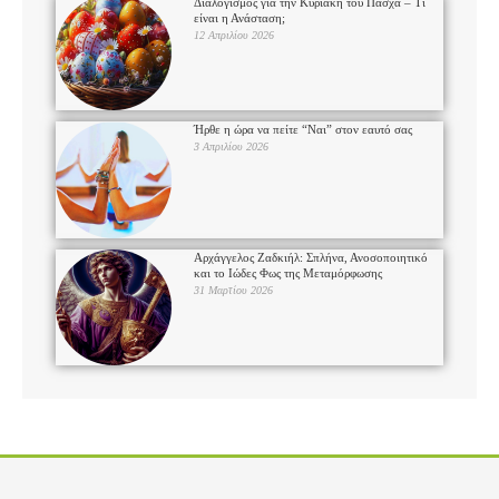
Διαλογισμός για την Κυριακή του Πάσχα – Τι
είναι η Ανάσταση;
12 Απριλίου 2026
Ήρθε η ώρα να πείτε “Ναι” στον εαυτό σας
3 Απριλίου 2026
Αρχάγγελος Ζαδκιήλ: Σπλήνα, Ανοσοποιητικό
και το Ιώδες Φως της Μεταμόρφωσης
31 Μαρτίου 2026