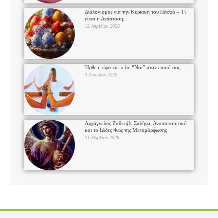
Διαλογισμός για την Κυριακή του Πάσχα – Τι
είναι η Ανάσταση;
12 Απριλίου 2026
Ήρθε η ώρα να πείτε “Ναι” στον εαυτό σας
3 Απριλίου 2026
Αρχάγγελος Ζαδκιήλ: Σπλήνα, Ανοσοποιητικό
και το Ιώδες Φως της Μεταμόρφωσης
31 Μαρτίου 2026