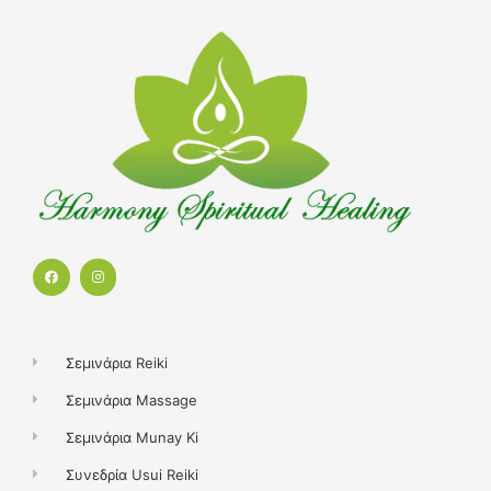
F
I
a
n
c
s
e
t
b
a
o
g
o
r
k
a
Σεμινάρια Reiki
m
Σεμινάρια Massage
Σεμινάρια Munay Ki
Συνεδρία Usui Reiki