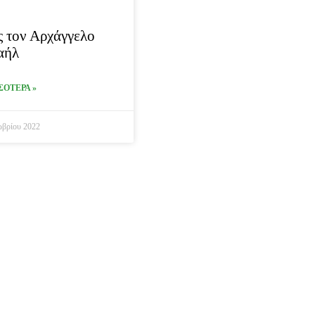
 τον Αρχάγγελο
αήλ
ΣΟΤΕΡΑ »
βρίου 2022