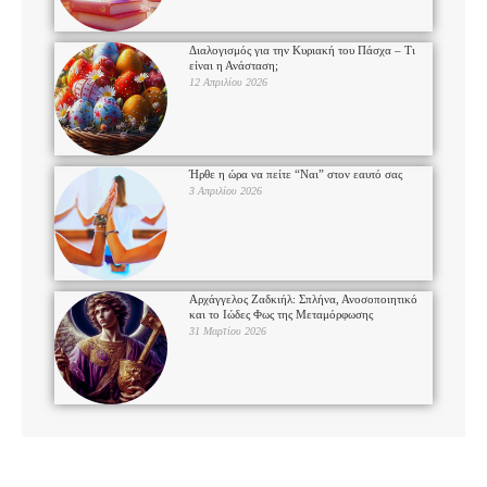
Διαλογισμός για την Κυριακή του Πάσχα – Τι
είναι η Ανάσταση;
12 Απριλίου 2026
Ήρθε η ώρα να πείτε “Ναι” στον εαυτό σας
3 Απριλίου 2026
Αρχάγγελος Ζαδκιήλ: Σπλήνα, Ανοσοποιητικό
και το Ιώδες Φως της Μεταμόρφωσης
31 Μαρτίου 2026