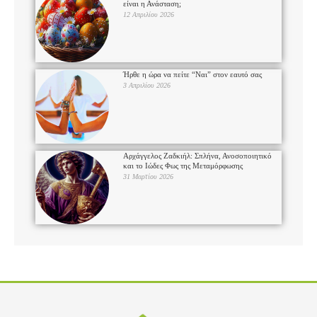
είναι η Ανάσταση;
12 Απριλίου 2026
Ήρθε η ώρα να πείτε “Ναι” στον εαυτό σας
3 Απριλίου 2026
Αρχάγγελος Ζαδκιήλ: Σπλήνα, Ανοσοποιητικό
και το Ιώδες Φως της Μεταμόρφωσης
31 Μαρτίου 2026