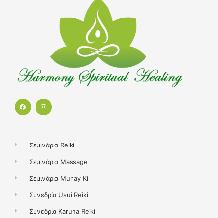
F
I
a
n
c
s
e
t
b
a
o
g
o
r
k
a
Σεμινάρια Reiki
m
Σεμινάρια Massage
Σεμινάρια Munay Ki
Συνεδρία Usui Reiki
Συνεδρία Karuna Reiki