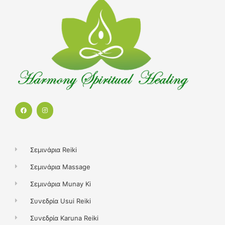
F
I
a
n
c
s
e
t
b
a
o
g
o
r
k
a
Σεμινάρια Reiki
m
Σεμινάρια Massage
Σεμινάρια Munay Ki
Συνεδρία Usui Reiki
Συνεδρία Karuna Reiki