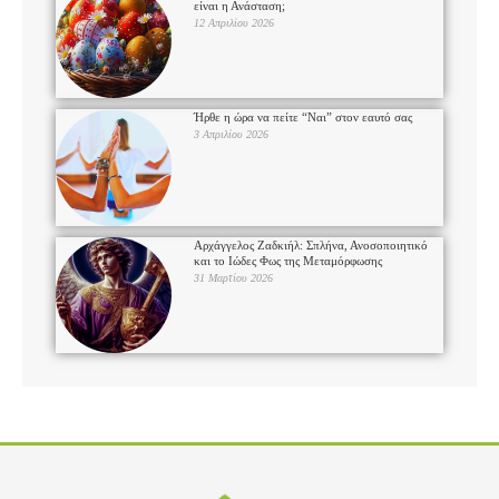
είναι η Ανάσταση;
12 Απριλίου 2026
Ήρθε η ώρα να πείτε “Ναι” στον εαυτό σας
3 Απριλίου 2026
Αρχάγγελος Ζαδκιήλ: Σπλήνα, Ανοσοποιητικό
και το Ιώδες Φως της Μεταμόρφωσης
31 Μαρτίου 2026