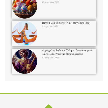
12 Απριλίου 2026
Ήρθε η ώρα να πείτε “Ναι” στον εαυτό σας
3 Απριλίου 2026
Αρχάγγελος Ζαδκιήλ: Σπλήνα, Ανοσοποιητικό
και το Ιώδες Φως της Μεταμόρφωσης
31 Μαρτίου 2026