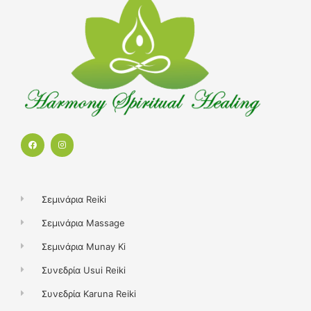
F
I
a
n
c
s
e
t
b
a
o
g
o
r
k
a
Σεμινάρια Reiki
m
Σεμινάρια Massage
Σεμινάρια Munay Ki
Συνεδρία Usui Reiki
Συνεδρία Karuna Reiki