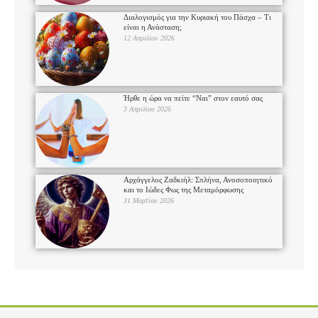
Διαλογισμός για την Κυριακή του Πάσχα – Τι
είναι η Ανάσταση;
12 Απριλίου 2026
Ήρθε η ώρα να πείτε “Ναι” στον εαυτό σας
3 Απριλίου 2026
Αρχάγγελος Ζαδκιήλ: Σπλήνα, Ανοσοποιητικό
και το Ιώδες Φως της Μεταμόρφωσης
31 Μαρτίου 2026