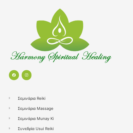
F
I
a
n
c
s
e
t
b
a
o
g
o
r
k
a
Σεμινάρια Reiki
m
Σεμινάρια Massage
Σεμινάρια Munay Ki
Συνεδρία Usui Reiki