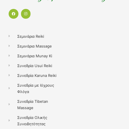
F
I
a
n
c
s
e
t
b
a
o
g
o
r
k
a
Σεμινάρια Reiki
m
Σεμινάρια Massage
Σεμινάρια Munay Ki
Συνεδρία Usui Reiki
Συνεδρία Karuna Reiki
Συνεδρία με Ιόχρους
Φλόγα
Συνεδρία Tibetan
Massage
Συνεδρία Ολικής
Συνειδητότητας