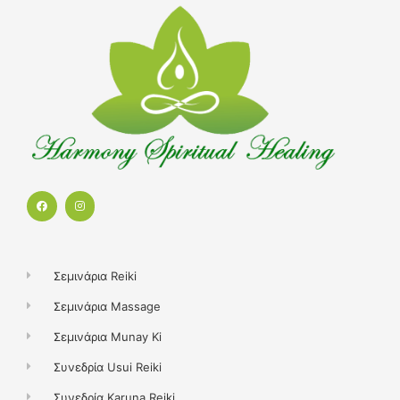
F
I
a
n
c
s
e
t
b
a
o
g
o
r
k
a
Σεμινάρια Reiki
m
Σεμινάρια Massage
Σεμινάρια Munay Ki
Συνεδρία Usui Reiki
Συνεδρία Karuna Reiki