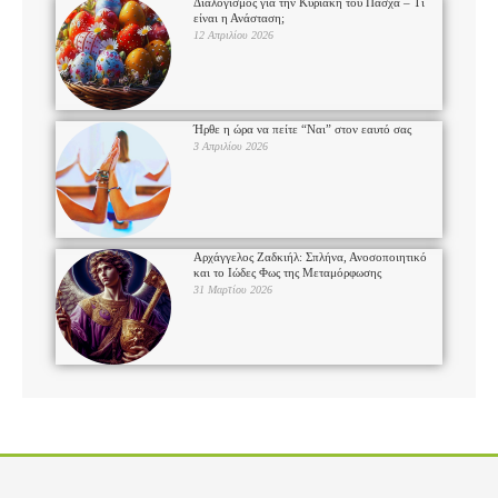
Διαλογισμός για την Κυριακή του Πάσχα – Τι
είναι η Ανάσταση;
12 Απριλίου 2026
Ήρθε η ώρα να πείτε “Ναι” στον εαυτό σας
3 Απριλίου 2026
Αρχάγγελος Ζαδκιήλ: Σπλήνα, Ανοσοποιητικό
και το Ιώδες Φως της Μεταμόρφωσης
31 Μαρτίου 2026