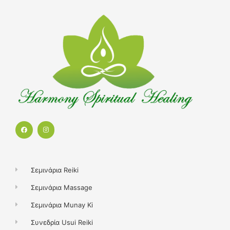
F
I
a
n
c
s
e
t
b
a
o
g
o
r
k
a
Σεμινάρια Reiki
m
Σεμινάρια Massage
Σεμινάρια Munay Ki
Συνεδρία Usui Reiki