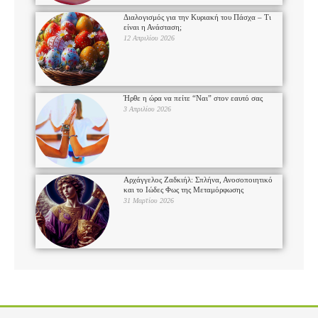
Διαλογισμός για την Κυριακή του Πάσχα – Τι
είναι η Ανάσταση;
12 Απριλίου 2026
Ήρθε η ώρα να πείτε “Ναι” στον εαυτό σας
3 Απριλίου 2026
Αρχάγγελος Ζαδκιήλ: Σπλήνα, Ανοσοποιητικό
και το Ιώδες Φως της Μεταμόρφωσης
31 Μαρτίου 2026