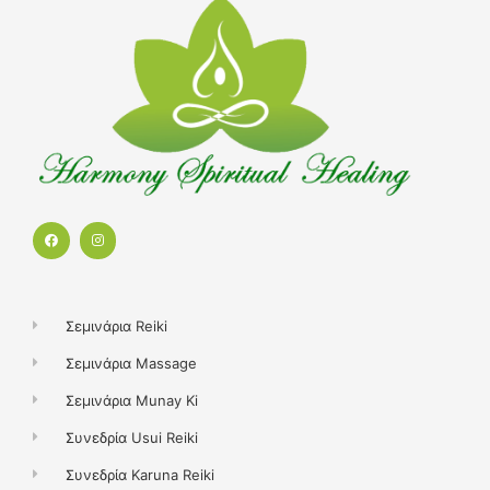
F
I
a
n
c
s
e
t
b
a
o
g
o
r
k
a
Σεμινάρια Reiki
m
Σεμινάρια Massage
Σεμινάρια Munay Ki
Συνεδρία Usui Reiki
Συνεδρία Karuna Reiki