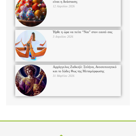
είναι η Ανάσταση;
12 Απριλίου 2026
Ήρθε η ώρα να πείτε “Ναι” στον εαυτό σας
3 Απριλίου 2026
Αρχάγγελος Ζαδκιήλ: Σπλήνα, Ανοσοποιητικό
και το Ιώδες Φως της Μεταμόρφωσης
31 Μαρτίου 2026