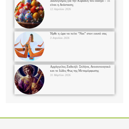
Διαλογισμός για την Κυριακή του Πάσχα – Τι
είναι η Ανάσταση;
12 Απριλίου 2026
Ήρθε η ώρα να πείτε “Ναι” στον εαυτό σας
3 Απριλίου 2026
Αρχάγγελος Ζαδκιήλ: Σπλήνα, Ανοσοποιητικό
και το Ιώδες Φως της Μεταμόρφωσης
31 Μαρτίου 2026