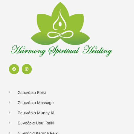
F
I
a
n
c
s
e
t
b
a
o
g
o
r
k
a
Σεμινάρια Reiki
m
Σεμινάρια Massage
Σεμινάρια Munay Ki
Συνεδρία Usui Reiki
Συνεδρία Karuna Reiki