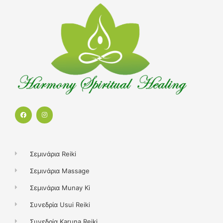
F
I
a
n
c
s
e
t
b
a
o
g
o
r
k
a
Σεμινάρια Reiki
m
Σεμινάρια Massage
Σεμινάρια Munay Ki
Συνεδρία Usui Reiki
Συνεδρία Karuna Reiki