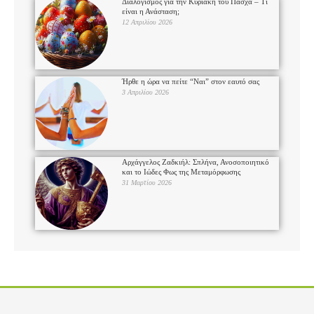
Διαλογισμός για την Κυριακή του Πάσχα – Τι
είναι η Ανάσταση;
12 Απριλίου 2026
Ήρθε η ώρα να πείτε “Ναι” στον εαυτό σας
3 Απριλίου 2026
Αρχάγγελος Ζαδκιήλ: Σπλήνα, Ανοσοποιητικό
και το Ιώδες Φως της Μεταμόρφωσης
31 Μαρτίου 2026