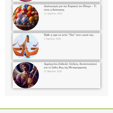
Διαλογισμός για την Κυριακή του Πάσχα – Τι
είναι η Ανάσταση;
12 Απριλίου 2026
Ήρθε η ώρα να πείτε “Ναι” στον εαυτό σας
3 Απριλίου 2026
Αρχάγγελος Ζαδκιήλ: Σπλήνα, Ανοσοποιητικό
και το Ιώδες Φως της Μεταμόρφωσης
31 Μαρτίου 2026