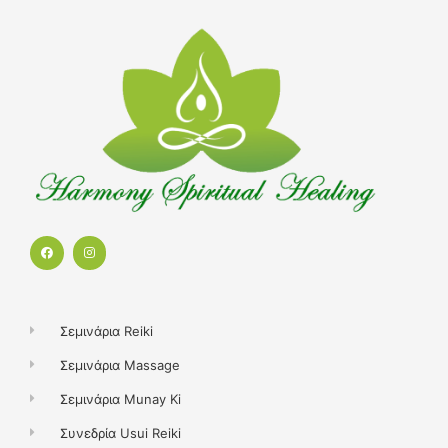
F
I
a
n
c
s
e
t
b
a
o
g
o
r
k
a
Σεμινάρια Reiki
m
Σεμινάρια Massage
Σεμινάρια Munay Ki
Συνεδρία Usui Reiki