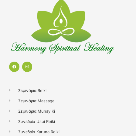
F
I
a
n
c
s
e
t
b
a
o
g
o
r
k
a
Σεμινάρια Reiki
m
Σεμινάρια Massage
Σεμινάρια Munay Ki
Συνεδρία Usui Reiki
Συνεδρία Karuna Reiki