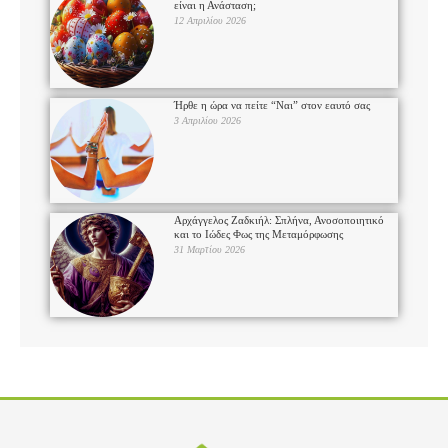
είναι η Ανάσταση;
12 Απριλίου 2026
Ήρθε η ώρα να πείτε “Ναι” στον εαυτό σας
3 Απριλίου 2026
Αρχάγγελος Ζαδκιήλ: Σπλήνα, Ανοσοποιητικό
και το Ιώδες Φως της Μεταμόρφωσης
31 Μαρτίου 2026