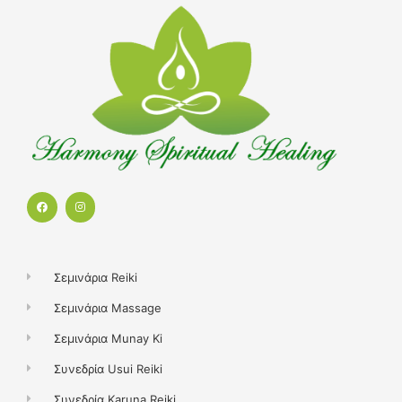
F
I
a
n
c
s
e
t
b
a
o
g
o
r
k
a
Σεμινάρια Reiki
m
Σεμινάρια Massage
Σεμινάρια Munay Ki
Συνεδρία Usui Reiki
Συνεδρία Karuna Reiki