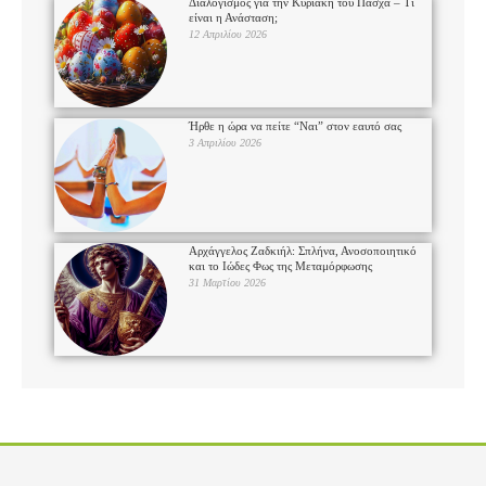
Διαλογισμός για την Κυριακή του Πάσχα – Τι
είναι η Ανάσταση;
12 Απριλίου 2026
Ήρθε η ώρα να πείτε “Ναι” στον εαυτό σας
3 Απριλίου 2026
Αρχάγγελος Ζαδκιήλ: Σπλήνα, Ανοσοποιητικό
και το Ιώδες Φως της Μεταμόρφωσης
31 Μαρτίου 2026