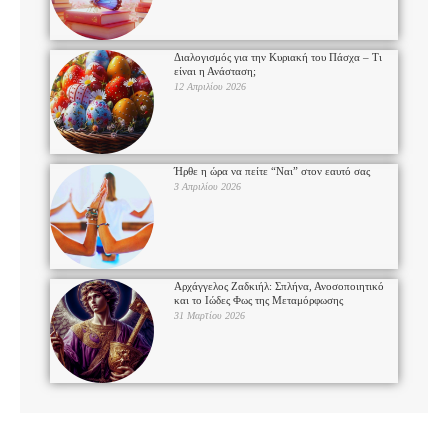
Διαλογισμός για την Κυριακή του Πάσχα – Τι
είναι η Ανάσταση;
12 Απριλίου 2026
Ήρθε η ώρα να πείτε “Ναι” στον εαυτό σας
3 Απριλίου 2026
Αρχάγγελος Ζαδκιήλ: Σπλήνα, Ανοσοποιητικό
και το Ιώδες Φως της Μεταμόρφωσης
31 Μαρτίου 2026